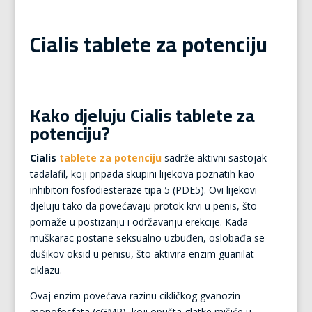
Cialis tablete za potenciju
Kako djeluju Cialis tablete za
potenciju?
Cialis
tablete za potenciju
sadrže aktivni sastojak
tadalafil, koji pripada skupini lijekova poznatih kao
inhibitori fosfodiesteraze tipa 5 (PDE5). Ovi lijekovi
djeluju tako da povećavaju protok krvi u penis, što
pomaže u postizanju i održavanju erekcije. Kada
muškarac postane seksualno uzbuđen, oslobađa se
dušikov oksid u penisu, što aktivira enzim guanilat
ciklazu.
Ovaj enzim povećava razinu cikličkog gvanozin
monofosfata (cGMP), koji opušta glatke mišiće u