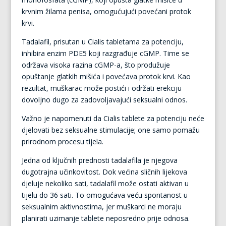
krvnim žilama penisa, omogućujući povećani protok
krvi.
Tadalafil, prisutan u Cialis tabletama za potenciju,
inhibira enzim PDE5 koji razgrađuje cGMP. Time se
održava visoka razina cGMP-a, što produžuje
opuštanje glatkih mišića i povećava protok krvi. Kao
rezultat, muškarac može postići i održati erekciju
dovoljno dugo za zadovoljavajući seksualni odnos.
Važno je napomenuti da Cialis tablete za potenciju neće
djelovati bez seksualne stimulacije; one samo pomažu
prirodnom procesu tijela.
Jedna od ključnih prednosti tadalafila je njegova
dugotrajna učinkovitost. Dok većina sličnih lijekova
djeluje nekoliko sati, tadalafil može ostati aktivan u
tijelu do 36 sati. To omogućava veću spontanost u
seksualnim aktivnostima, jer muškarci ne moraju
planirati uzimanje tablete neposredno prije odnosa.