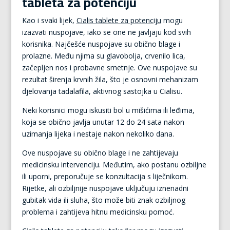
tableta za potenciju
Kao i svaki lijek,
Cialis tablete za potenciju
mogu
izazvati nuspojave, iako se one ne javljaju kod svih
korisnika. Najčešće nuspojave su obično blage i
prolazne. Među njima su glavobolja, crvenilo lica,
začepljen nos i probavne smetnje. Ove nuspojave su
rezultat širenja krvnih žila, što je osnovni mehanizam
djelovanja tadalafila, aktivnog sastojka u Cialisu.
Neki korisnici mogu iskusiti bol u mišićima ili leđima,
koja se obično javlja unutar 12 do 24 sata nakon
uzimanja lijeka i nestaje nakon nekoliko dana.
Ove nuspojave su obično blage i ne zahtijevaju
medicinsku intervenciju. Međutim, ako postanu ozbiljne
ili uporni, preporučuje se konzultacija s liječnikom.
Rijetke, ali ozbiljnije nuspojave uključuju iznenadni
gubitak vida ili sluha, što može biti znak ozbiljnog
problema i zahtijeva hitnu medicinsku pomoć.