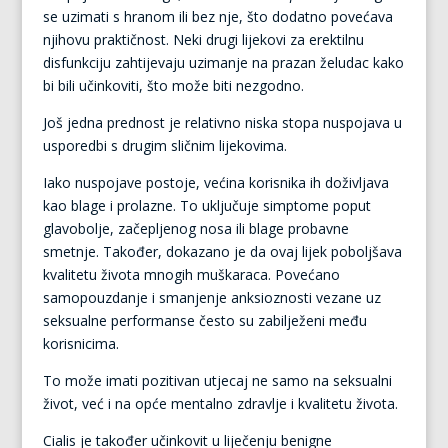
se uzimati s hranom ili bez nje, što dodatno povećava
njihovu praktičnost. Neki drugi lijekovi za erektilnu
disfunkciju zahtijevaju uzimanje na prazan želudac kako
bi bili učinkoviti, što može biti nezgodno.
Još jedna prednost je relativno niska stopa nuspojava u
usporedbi s drugim sličnim lijekovima.
Iako nuspojave postoje, većina korisnika ih doživljava
kao blage i prolazne. To uključuje simptome poput
glavobolje, začepljenog nosa ili blage probavne
smetnje. Također, dokazano je da ovaj lijek poboljšava
kvalitetu života mnogih muškaraca. Povećano
samopouzdanje i smanjenje anksioznosti vezane uz
seksualne performanse često su zabilježeni među
korisnicima.
To može imati pozitivan utjecaj ne samo na seksualni
život, već i na opće mentalno zdravlje i kvalitetu života.
Cialis je također učinkovit u liječenju benigne