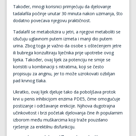
Također, mnogi korisnici primjećuju da djelovanje
tadalafila počinje unutar 30 minuta nakon uzimanja, što
dodatno povećava njegovu praktičnost.
Tadalafil se metabolizira u jetri, a njegovi metaboliti se
izlučuju uglavnom putem izmeta i manji dio putem
urina. Zbog toga je važno da osobe s oštećenjem jetre
ili bubrega konzultiraju liječnika prije upotrebe ovog
lijeka. Također, ovaj lijek za potenciju ne smije se
koristiti u kombinaciji s nitratima, koji se često
propisuju za anginu, jer to može uzrokovati ozbiljan
pad krvnog tlaka.
Ukratko, ovaj lijek djeluje tako da poboljšava protok
krvi u penis inhibicijom enzima PDE5, čime omogućuje
postizanje i održavanje erekcije. Njihova dugotrajna
učinkovitost i brzi početak djelovanja čine ih popularnim
izborom među muškarcima koji traže pouzdano
rješenje za erektilnu disfunkciju.