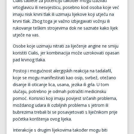
Cialis tablete za potenciju također mogu izazvati
vrtoglavicu ili nesvjesticu, posebno kod osoba koje već
imaju nisk krvni tlak ili uzimaju lijekove koji utječu na
krvni tlak. Zbog toga je važno izbjegavati vožnju ili
rukovanje teškim strojevima dok ne saznate kako lijek
utječe na vas.
Osobe koje uzimaju nitrati za liječenje angine ne smiju
koristiti Cialis, jer kombinacija može uzrokovati opasan
pad krvnog tlaka.
Postoji i mogućnost alergijskih reakcija na tadalafil,
koje se mogu manifestirati kao osip, svrbež, otežano
disanje ili oticanje lica, usana, jezika ili grla. U tom
slučaju, potrebno je odmah potražiti medicinsku
pomoć. Korisnici koji imaju povijest srčanih problema,
moždanog udara ili ozbiljnih problema s jetrom ili
bubrezima trebali bi se posavjetovati s liječnikom prije
početka korištenja ovog lijeka.
Interakcije s drugim lijekovima također mogu biti