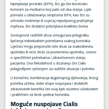
hiperplazije prostate (BPH), što ga čini dvostruko
korisnim za muškarce koji pate od oba stanja. Lijek
pomaže u ublažavanju simptoma BPH, kao što su
učestalo mokrenje ili osjećaj nepotpunog pražnjenja
mjehura, što dodatno poboljšava kvalitetu života.
Dostupnost različitih doza omogućava prilagodbu
liječenja individualnim potrebama svakog korisnika.
Liječnici mogu preporučiti niže doze za svakodnevnu
upotrebu ili veće doze za povremenu upotrebu, ovisno
o specifičnim potrebama i zdravstvenom stanju
pacijenta. Ova fleksibilnost u doziranju čini Cialis
prilagodljivim rješenjem za različite situacije i potrebe.
U konačnici, kombinacija dugotrajnog djelovanja, brzog
početka učinka, niske stope nuspojava i dodatnih
zdravstvenih benefita čini ovaj lijek izuzetno učinkovitim
i praktičnim za širok spektar korisnika.
Moguće nuspojave Cialis