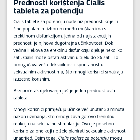
Prednosti korištenja Cialis
tableta za potenciju
Cialis tablete za potenciju nude niz prednosti koje ih
čine popularnim izborom među muškarcima s
erektilnom disfunkcijom. Jedna od najistaknutijih
prednosti je njihova dugotrajna učinkovitost. Dok
većina lijekova za erektilnu disfunkciju djeluje nekoliko
sati, Cialis može ostati aktivan u tijelu do 36 sati. To
omogućava veću fleksibilnost i spontanost u
seksualnim aktivnostima, što mnogi korisnici smatraju
izuzetno korisnim.
Brzi početak djelovanja još je jedna prednost ovih
tableta.
Mnogi korisnici primjećuju učinke već unutar 30 minuta
nakon uzimanja, što omogućava gotovo trenutnu
reakciju na seksualnu stimulaciju. Ovo je posebno
korisno za one koji ne žele planirati seksualne aktivnosti
unaprijed. Osim toga,
Cialis tablete za potenciju
mogu