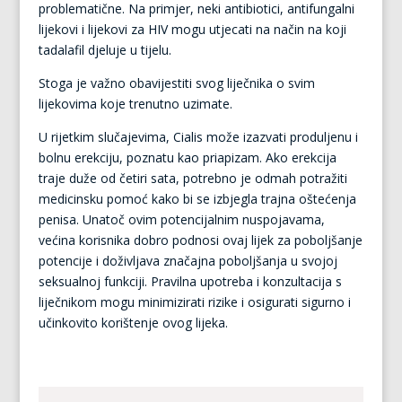
problematične. Na primjer, neki antibiotici, antifungalni
lijekovi i lijekovi za HIV mogu utjecati na način na koji
tadalafil djeluje u tijelu.
Stoga je važno obavijestiti svog liječnika o svim
lijekovima koje trenutno uzimate.
U rijetkim slučajevima, Cialis može izazvati produljenu i
bolnu erekciju, poznatu kao priapizam. Ako erekcija
traje duže od četiri sata, potrebno je odmah potražiti
medicinsku pomoć kako bi se izbjegla trajna oštećenja
penisa. Unatoč ovim potencijalnim nuspojavama,
većina korisnika dobro podnosi ovaj lijek za poboljšanje
potencije i doživljava značajna poboljšanja u svojoj
seksualnoj funkciji. Pravilna upotreba i konzultacija s
liječnikom mogu minimizirati rizike i osigurati sigurno i
učinkovito korištenje ovog lijeka.