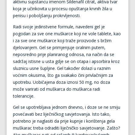
aktivnu supstancu imenom Sildenafil citrat, aktiva tvar
koja je učinkovita u procesu opuštanja krvnih žila u
penisu i poboljšanju prokrvljenosti.
Radi svoje jedinstvene formule, navedeni gel je
pogodan za sve one muškarce koji ne vole tablete, kao
i za sve one muškarce koji traže proizvode s bržim
djelovanjem. Gel se primjenjuje oralnim putem,
neposredno prije planiranog odnosa, na način da se
sadržaj istisne u usta gdje se on otapa i apsorbira kroz
sluznicu usne šupljine. Gel također dolazi u raznim
voćnim okusima, što ga svakako čini privlačnijim za
upotrebu. Uobičajena doza iznosi 50 mg, no doza
može varirati od muškarca do muškarca radi
tolerancije.
Gel se upotrebljava jednom dnevno, i doze se ne smiju
povećavati bez liječničkog savjetovanja. Isto tako,
potrebno je naglasiti da prije kupnje i korištenja gela
muškarac treba odraditi liječničko savjetovanje. Zašto?
Ako muškarac pati od srčanih ili kardiovaskularnih