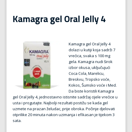
Kamagra gel Oral Jelly 4
Kamagra gel Oral Jelly 4
dolazi u kutiji koja sadrži 7
vrećica, svaka s 100 mg
gela. Kamagra nudi širok
izbor okusa, uključujući
Coca Cola, Marelicu,
Breskvu, Tropsko voće,
Kokos, Šumsko voće i Med.
Da biste koristili Kamagra
gel Oral Jelly 4, jednostavno istisnite sadržaj cijele vrećice u
usta i progutajte. Najbolji rezultati postižu se kada gel
uzmete na prazan želudac, prije obroka. Počinje djelovati
otprilike 20 minuta nakon uzimanja i efikasan je tijekom 3
sata.