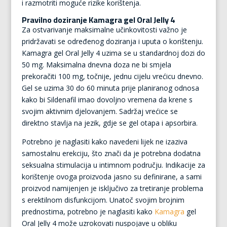
i razmotriti moguće rizike korištenja.
Pravilno doziranje Kamagra gel Oral Jelly 4
Za ostvarivanje maksimalne učinkovitosti važno je
pridržavati se određenog doziranja i uputa o korištenju.
Kamagra gel Oral Jelly 4 uzima se u standardnoj dozi do
50 mg. Maksimalna dnevna doza ne bi smjela
prekoračiti 100 mg, točnije, jednu cijelu vrećicu dnevno.
Gel se uzima 30 do 60 minuta prije planiranog odnosa
kako bi Sildenafil imao dovoljno vremena da krene s
svojim aktivnim djelovanjem. Sadržaj vrećice se
direktno stavlja na jezik, gdje se gel otapa i apsorbira.
Potrebno je naglasiti kako navedeni lijek ne izaziva
samostalnu erekciju, što znači da je potrebna dodatna
seksualna stimulacija u intimnom području. Indikacije za
korištenje ovoga proizvoda jasno su definirane, a sami
proizvod namijenjen je isključivo za tretiranje problema
s erektilnom disfunkcijom. Unatoč svojim brojnim
prednostima, potrebno je naglasiti kako
Kamagra
gel
Oral Jelly 4 može uzrokovati nuspojave u obliku