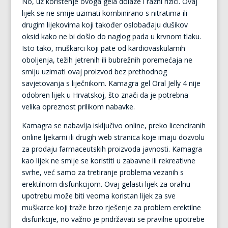
No, uz korištenje ovoga gela dolaze i razni rizici. Ovaj
lijek se ne smije uzimati kombinirano s nitratima ili
drugim lijekovima koji također oslobađaju dušikov
oksid kako ne bi došlo do naglog pada u krvnom tlaku.
Isto tako, muškarci koji pate od kardiovaskularnih
oboljenja, težih jetrenih ili bubrežnih poremećaja ne
smiju uzimati ovaj proizvod bez prethodnog
savjetovanja s liječnikom. Kamagra gel Oral Jelly 4 nije
odobren lijek u Hrvatskoj, što znači da je potrebna
velika opreznost prilikom nabavke.
Kamagra se nabavlja isključivo online, preko licenciranih
online ljekarni ili drugih web stranica koje imaju dozvolu
za prodaju farmaceutskih proizvoda javnosti. Kamagra
kao lijek ne smije se koristiti u zabavne ili rekreativne
svrhe, već samo za tretiranje problema vezanih s
erektilnom disfunkcijom. Ovaj gelasti lijek za oralnu
upotrebu može biti veoma koristan lijek za sve
muškarce koji traže brzo rješenje za problem erektilne
disfunkcije, no važno je pridržavati se pravilne upotrebe