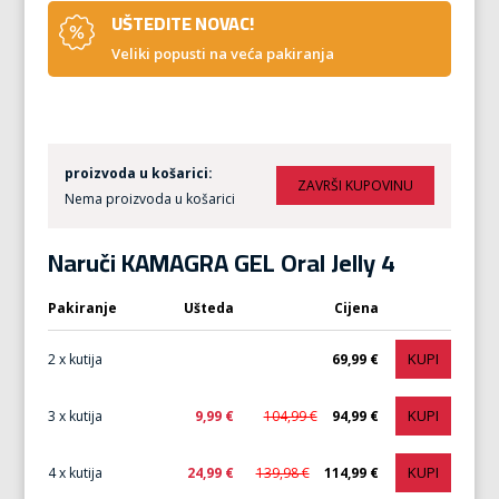
UŠTEDITE NOVAC!
Veliki popusti na veća pakiranja
proizvoda u košarici:
Nema proizvoda u košarici
Naruči KAMAGRA GEL Oral Jelly 4
Pakiranje
Ušteda
Cijena
KUPI
2 x kutija
69,99 €
KUPI
3 x kutija
9,99 €
104,99 €
94,99 €
KUPI
4 x kutija
24,99 €
139,98 €
114,99 €