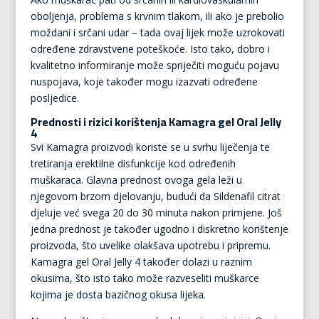
oboljenja, problema s krvnim tlakom, ili ako je prebolio
moždani i srčani udar – tada ovaj lijek može uzrokovati
određene zdravstvene poteškoće. Isto tako, dobro i
kvalitetno informiranje može spriječiti moguću pojavu
nuspojava, koje također mogu izazvati određene
posljedice.
Prednosti i rizici korištenja Kamagra gel Oral Jelly
4
Svi Kamagra proizvodi koriste se u svrhu liječenja te
tretiranja erektilne disfunkcije kod određenih
muškaraca. Glavna prednost ovoga gela leži u
njegovom brzom djelovanju, budući da Sildenafil citrat
djeluje već svega 20 do 30 minuta nakon primjene. Još
jedna prednost je također ugodno i diskretno korištenje
proizvoda, što uvelike olakšava upotrebu i pripremu.
Kamagra gel Oral Jelly 4 također dolazi u raznim
okusima, što isto tako može razveseliti muškarce
kojima je dosta bazičnog okusa lijeka.