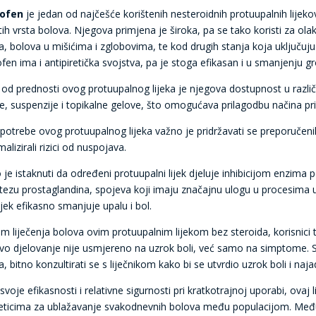
rofen
je jedan od najčešće korištenih nesteroidnih protuupalnih lijeko
itih vrsta bolova. Njegova primjena je široka, pa se tako koristi za ol
a, bolova u mišićima i zglobovima, te kod drugih stanja koja uključu
fen ima i antipiretička svojstva, pa je stoga efikasan i u smanjenju gr
 od prednosti ovog protuupalnog lijeka je njegova dostupnost u različi
te, suspenzije i topikalne gelove, što omogućava prilagodbu načina 
potrebe ovog protuupalnog lijeka važno je pridržavati se preporučeni
malizirali rizici od nuspojava.
je istaknuti da određeni protuupalni lijek djeluje inhibicijom enzima 
ntezu prostaglandina, spojeva koji imaju značajnu ulogu u procesima u
ijek efikasno smanjuje upalu i bol.
om liječenja bolova ovim protuupalnim lijekom bez steroida, korisnici tre
vo djelovanje nije usmjereno na uzrok boli, već samo na simptome. Stoga
, bitno konzultirati se s liječnikom kako bi se utvrdio uzrok boli i naja
voje efikasnosti i relativne sigurnosti pri kratkotrajnoj uporabi, ova
eticima za ublažavanje svakodnevnih bolova među populacijom. Međutim