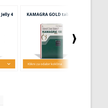
elly 4
KAMAGRA GOLD tablete
SUPER 