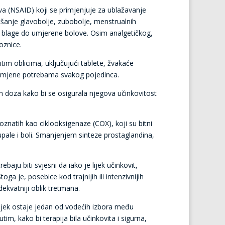
va (NSAID) koji se primjenjuje za ublažavanje
akšanje glavobolje, zubobolje, menstrualnih
ju blage do umjerene bolove. Osim analgetičkog,
oznice.
tim oblicima, uključujući tablete, žvakaće
primjene potrebama svakog pojedinca.
h doza kako bi se osigurala njegova učinkovitost
poznatih kao ciklooksigenaze (COX), koji su bitni
pale i boli. Smanjenjem sinteze prostaglandina,
baju biti svjesni da iako je lijek učinkovit,
 je, posebice kod trajnijih ili intenzivnijih
dekvatniji oblik tretmana.
j lijek ostaje jedan od vodećih izbora među
, kako bi terapija bila učinkovita i sigurna,