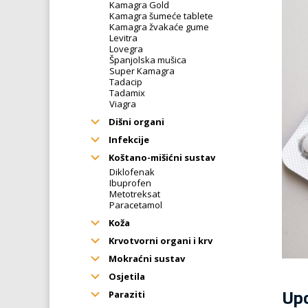
Kamagra Gold
Kamagra šumeće tablete
Kamagra žvakaće gume
Levitra
Lovegra
Španjolska mušica
Super Kamagra
Tadacip
Tadamix
Viagra
Dišni organi
Infekcije
Koštano-mišićni sustav
Diklofenak
Ibuprofen
Metotreksat
Paracetamol
Koža
Krvotvorni organi i krv
Mokraćni sustav
Osjetila
Upo
Paraziti