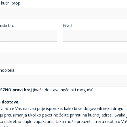
i kućni broj:
nski broj:
Grad:
:
mobitela:
EZNO pravi broj
(inače dostava neće biti moguća)
n dostave
:
vljač će Vas nazvati prije isporuke, kako bi se dogovorili neku drugu
ju preuzimanja ukoliko paket ne želite primiti na kućnoj adresi. Svaka 
jka diskretno duplo zapakirana, tako može preuzeti i treća osoba u Va