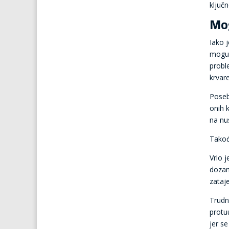
ključ
Mog
Iako 
moguć
proble
krvare
Poseb
onih 
na nu
Takođ
Vrlo j
dozam
zataj
Trudn
protu
jer s