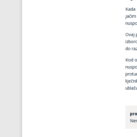
Kada s
jačim
nuspo
Ovaj 
izbor
do raz
Kod o
nuspo
protuu
liječn
ublaž
pro
Nem