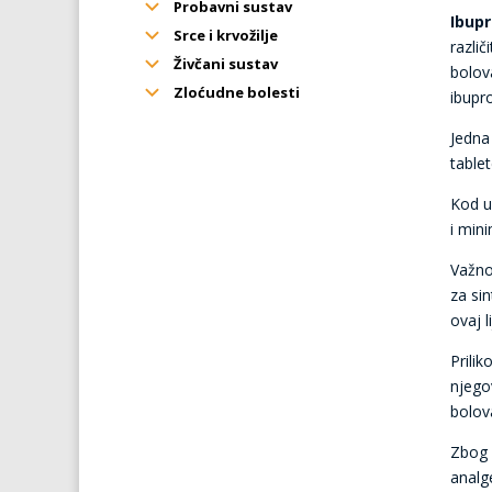
Probavni sustav
Ibup
Srce i krvožilje
različ
Živčani sustav
bolov
Zloćudne bolesti
ibupro
Jedna
table
Kod u
i mini
Važno 
za si
ovaj l
Prilik
njego
bolova
Zbog s
analg