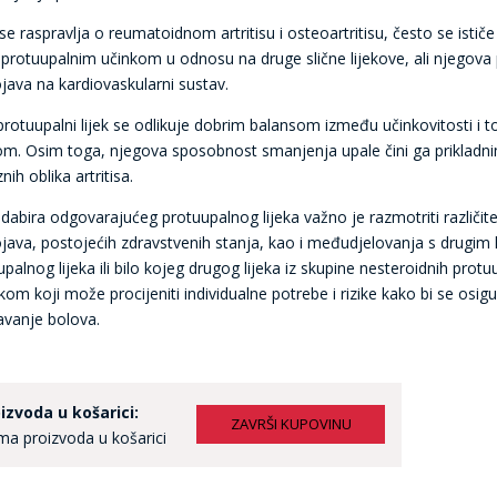
e raspravlja o reumatoidnom artritisu i osteoartritisu, često se ističe
 protuupalnim učinkom u odnosu na druge slične lijekove, ali njegova
java na kardiovaskularni sustav.
protuupalni lijek se odlikuje dobrim balansom između učinkovitosti i t
om. Osim toga, njegova sposobnost smanjenja upale čini ga prikladnim
nih oblika artritisa.
dabira odgovarajućeg protuupalnog lijeka važno je razmotriti različit
java, postojećih zdravstvenih stanja, kao i međudjelovanja s drugim l
palnog lijeka ili bilo kojeg drugog lijeka iz skupine nesteroidnih protu
ikom koji može procijeniti individualne potrebe i rizike kako bi se osigur
avanje bolova.
izvoda u košarici:
a proizvoda u košarici