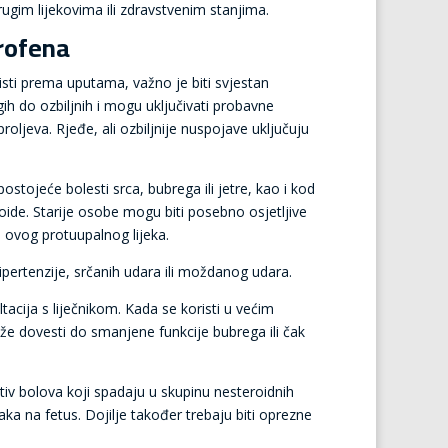
rugim lijekovima ili zdravstvenim stanjima.
profena
isti prema uputama, važno je biti svjestan
h do ozbiljnih i mogu uključivati probavne
oljeva. Rjeđe, ali ozbiljnije nuspojave uključuju
tojeće bolesti srca, bubrega ili jetre, kao i kod
roide. Starije osobe mogu biti posebno osjetljive
u ovog protuupalnog lijeka.
pertenzije, srčanih udara ili moždanog udara.
tacija s liječnikom. Kada se koristi u većim
ože dovesti do smanjene funkcije bubrega ili čak
tiv bolova koji spadaju u skupinu nesteroidnih
ka na fetus. Dojilje također trebaju biti oprezne