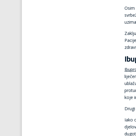
Osim f
svrbež
uzima
Zaklj
Pacije
zdrav
Ibu
Ibupr
liječ
ublaž
protu
koje 
Drugi
Iako 
djelo
dugot