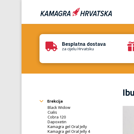
Besplatna dostava

za cijelu Hrvatsku
Ib
Erekcija
Black Widow
Cialis
Cobra 120
Dapoxetin
Kamagra gel Oral Jelly
Kamagra gel Oral Jelly 4