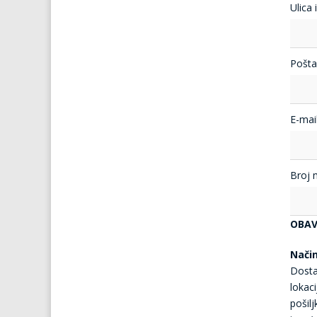
Ulica 
Pošta
E-mail
Broj 
OBAV
Nači
Dosta
lokaci
pošil