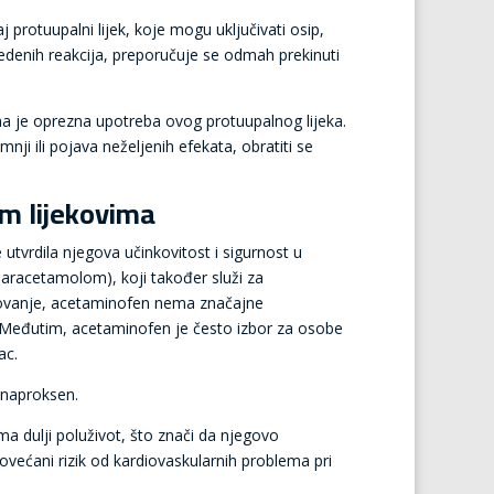
j protuupalni lijek, koje mogu uključivati osip,
navedenih reakcija, preporučuje se odmah prekinuti
ebna je oprezna upotreba ovog protuupalnog lijeka.
umnji ili pojava neželjenih efekata, obratiti se
im lijekovima
utvrdila njegova učinkovitost i sigurnost u
paracetamolom), koji također služi za
elovanje, acetaminofen nema značajne
a. Međutim, acetaminofen je često izbor za osobe
ac.
 naproksen.
ma dulji poluživot, što znači da njegovo
povećani rizik od kardiovaskularnih problema pri