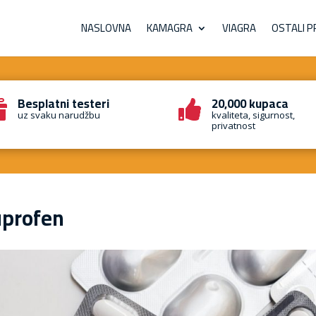
NASLOVNA
KAMAGRA
VIAGRA
OSTALI P
Besplatni testeri
20,000 kupaca


uz svaku narudžbu
kvaliteta, sigurnost,
privatnost
uprofen