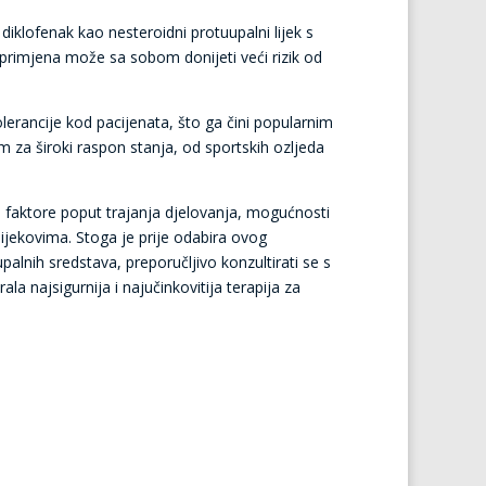
 diklofenak kao nesteroidni protuupalni lijek s
 primjena može sa sobom donijeti veći rizik od
olerancije kod pacijenata, što ga čini popularnim
 za široki raspon stanja, od sportskih ozljeda
e faktore poput trajanja djelovanja, mogućnosti
ijekovima. Stoga je prije odabira ovog
upalnih sredstava, preporučljivo konzultirati se s
ala najsigurnija i najučinkovitija terapija za