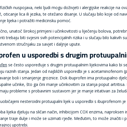
izičkih nuspojava, neki ljudi mogu doživjeti i alergijske reakcije na ova
, oticanje lica ili jezika, te otežano disanje. U slučaju bilo koje od 
nje lijeka i potražiti medicinsku pomoć.
učno, unatoč širokoj primjeni i učinkovitosti u liječenju bolova, potr
nti trebaju biti svjesni svih potencijalnih rizika i u slučaju bilo kakvih s
stvenom stručnjaku za savjet i daljnje upute.
profen u usporedbi s drugim protuupaln
ofen
se često uspoređuje s drugim protuupalnim lijekovima kako bi se 
enju raznih stanja. Jedan od najbližih usporedbi je s acetaminofenom (
avanje boli i smanjenje groznice. Dok ibuprofen ima protuupalno dj
upalne učinke, što ga čini manje učinkovitim za stanja poput artritis
imaju probleme s probavnim sustavom jer je manje iritativan za želud
 uobičajeni nesteroidni protuupalni lijek u usporedbi s ibuprofenom je
oba lijeka djeluju na sličan način, inhibicijom COX enzima, naproksen i
vanje traje dulje i može se uzimati rjeđe. Međutim, to može značiti i 
rajnoj upotrebi.