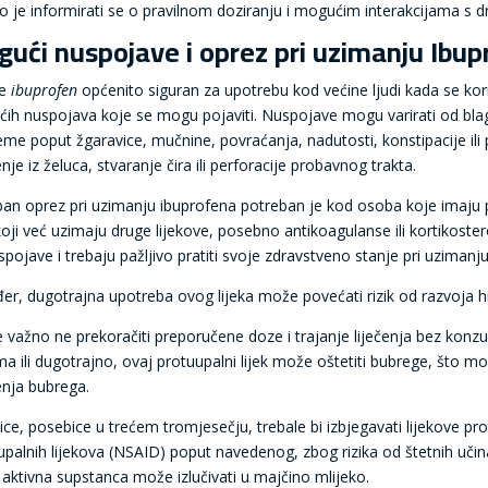
no je informirati se o pravilnom doziranju i mogućim interakcijama s d
ući nuspojave i oprez pri uzimanju Ibu
je
ibuprofen
općenito siguran za upotrebu kod većine ljudi kada se kor
ih nuspojava koje se mogu pojaviti. Nuspojave mogu varirati od blagi
me poput žgaravice, mučnine, povraćanja, nadutosti, konstipacije ili pr
nje iz želuca, stvaranje čira ili perforacije probavnog trakta.
an oprez pri uzimanju ibuprofena potreban je kod osoba koje imaju pos
koji već uzimaju druge lijekove, posebno antikoagulanse ili kortikoste
spojave i trebaju pažljivo pratiti svoje zdravstveno stanje pri uzimanj
er, dugotrajna upotreba ovog lijeka može povećati rizik od razvoja hi
e važno ne prekoračiti preporučene doze i trajanje liječenja bez konzul
a ili dugotrajno, ovaj protuupalni lijek može oštetiti bubrege, što m
enja bubrega.
ice, posebice u trećem tromjesečju, trebale bi izbjegavati lijekove pro
upalnih lijekova (NSAID) poput navedenog, zbog rizika od štetnih učina
e aktivna supstanca može izlučivati u majčino mlijeko.