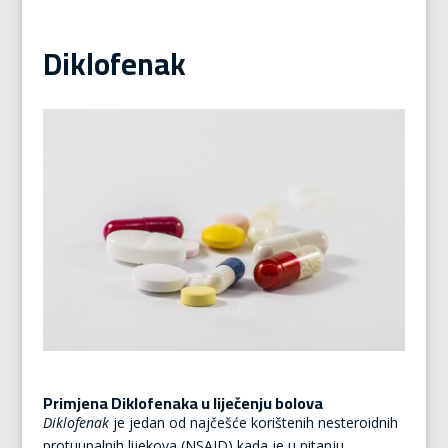
Diklofenak
Primjena Diklofenaka u liječenju bolova
Diklofenak
je jedan od najčešće korištenih nesteroidnih
protuupalnih lijekova (NSAID) kada je u pitanju