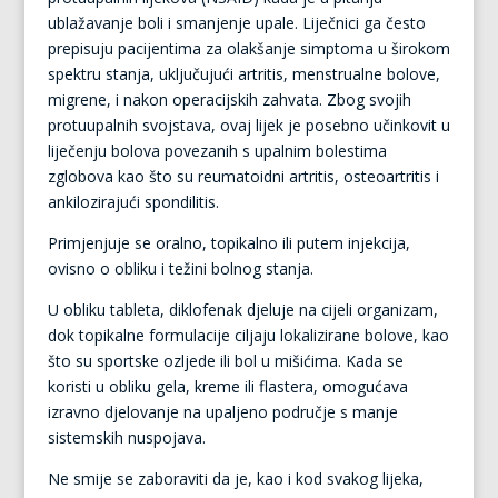
ublažavanje boli i smanjenje upale. Liječnici ga često
prepisuju pacijentima za olakšanje simptoma u širokom
spektru stanja, uključujući artritis, menstrualne bolove,
migrene, i nakon operacijskih zahvata. Zbog svojih
protuupalnih svojstava, ovaj lijek je posebno učinkovit u
liječenju bolova povezanih s upalnim bolestima
zglobova kao što su reumatoidni artritis, osteoartritis i
ankilozirajući spondilitis.
Primjenjuje se oralno, topikalno ili putem injekcija,
ovisno o obliku i težini bolnog stanja.
U obliku tableta, diklofenak djeluje na cijeli organizam,
dok topikalne formulacije ciljaju lokalizirane bolove, kao
što su sportske ozljede ili bol u mišićima. Kada se
koristi u obliku gela, kreme ili flastera, omogućava
izravno djelovanje na upaljeno područje s manje
sistemskih nuspojava.
Ne smije se zaboraviti da je, kao i kod svakog lijeka,