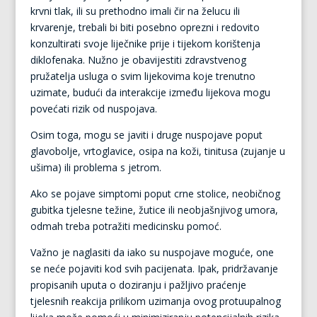
krvni tlak, ili su prethodno imali čir na želucu ili
krvarenje, trebali bi biti posebno oprezni i redovito
konzultirati svoje liječnike prije i tijekom korištenja
diklofenaka. Nužno je obavijestiti zdravstvenog
pružatelja usluga o svim lijekovima koje trenutno
uzimate, budući da interakcije između lijekova mogu
povećati rizik od nuspojava.
Osim toga, mogu se javiti i druge nuspojave poput
glavobolje, vrtoglavice, osipa na koži, tinitusa (zujanje u
ušima) ili problema s jetrom.
Ako se pojave simptomi poput crne stolice, neobičnog
gubitka tjelesne težine, žutice ili neobjašnjivog umora,
odmah treba potražiti medicinsku pomoć.
Važno je naglasiti da iako su nuspojave moguće, one
se neće pojaviti kod svih pacijenata. Ipak, pridržavanje
propisanih uputa o doziranju i pažljivo praćenje
tjelesnih reakcija prilikom uzimanja ovog protuupalnog