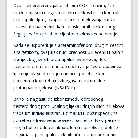
Ovaj lijek preferencijalno inhibira COX-2 enzim, što
može objasniti njegovu visoku učinkovitost u kontroli
boli i upale. Ipak, ovaj mehanizam djelovanja može
dovesti do navedenih kardiovaskularnih rizika, zbog
čega je važno pratiti pacijentovo zdravstveno stanje.
Kada se uspoređuje s acetaminofenom, drugim čestim
analgetikom, ovaj lijek nudi prednost u liječenju upalnih
stanja zbog svojih protuupalnih svojstava, dok
acetaminofen ne smanjuje upalu ali je često odabir za
liječenje blage do umjerene boli, posebice kod
pacijenata koji trebaju izbjegavati nesteroidne
protuupalne lijekove (NSAID-e).
Bitno je naglasiti da izbor između određenog
nesteroidnog protuupalnog lijeka i drugih sličnih lijekova
treba biti individualiziran, uzimajući u obzir specifične
potrebe i zdravstvenu povijest pacijenta. Neki pacijenti
mogu bolje podnositi ibuprofen ili naproksen, dok će
drugima taj antiupalni lijek biti učinkovitiji i prikladniji