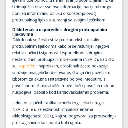
lijeka može pomoći u minimiziranju potencijalnih rizika.
Uzimajući u obzir sve ove informacije, pacijenti mogu
donijeti informiranu odluku o korištenju ovog
protuupalnog lijeka u suradnji sa svojim liječnikom.
Diklofenak u usporedbi s drugim protuupalnim
lijekovima
Diklofenak se često stavlja u kontekst s ostalim
protuupalnim lijekovima kako bi se razumjeli njegovi
relativni učinci i sigurnost. Usporedbom s drugim
nesteroidnim protuupalnim lijekovima (NSAID), kao što
su
ibuprofen
i naproksen,
diklofenak
često pokazuje
snažnije analgetičko djelovanje, što ga čini poželjnim
izborom za akutne i intenzivne bolove. Međutim, s
povećanom učinkovitošću može doći i povećan rizik od
nuspojava, osobito kod kardiovaskularnih problema.
Jedna od ključnih razlika između tog lijeka i drugih
NSAID-a je u selektivnosti inhibitora enzima
ciklooksigenaze (COX), koji su odgovorni za proizvodnju
prostaglandina koji potiču bol i upalu.