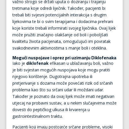
važno strogo se držati uputa o doziranju i trajanju
tretmana koje odredi liječnik. Također, pacijenti bi
trebali biti svjesni potencijalnih interakcija s drugim
lijekovima te bi o svim terapijama i dodacima prehrani
koje koriste trebali informirati svojeg liječnika. Ovaj lijek
može pružiti značajno olakšanje od boli i poboljšati
kvalitetu života pacijenata, omogućujući im povratak
svakodnevnim aktivnostima s manje boli i oteklina.
Mogući nuspojave i oprez pri uzimanju Diklofenaka
Iako je
diklofenak
efikasan u ublažavanju boli, važno
je biti svjestan mogućih nuspojava koje mogu pratiti
njegovo korištenje. Dugotrajna upotreba ili
pretjerivanje s dozama može povećati rizik od srčanih
problema kao što su srčani udar ili moždani udar.
Također je poznato da ovaj lijek može imati negativan
utjecaj na probavni sustav, a u nekim slučajevima može
dovesti do peptičkog ulkusa ili krvarenja u
gastrointestinalnom traktu.
Pacijenti koji imaju postojeće srčane probleme, visoki