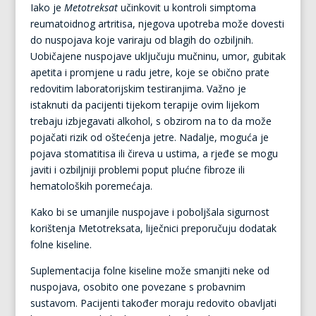
Iako je
Metotreksat
učinkovit u kontroli simptoma
reumatoidnog artritisa, njegova upotreba može dovesti
do nuspojava koje variraju od blagih do ozbiljnih.
Uobičajene nuspojave uključuju mučninu, umor, gubitak
apetita i promjene u radu jetre, koje se obično prate
redovitim laboratorijskim testiranjima. Važno je
istaknuti da pacijenti tijekom terapije ovim lijekom
trebaju izbjegavati alkohol, s obzirom na to da može
pojačati rizik od oštećenja jetre. Nadalje, moguća je
pojava stomatitisa ili čireva u ustima, a rjeđe se mogu
javiti i ozbiljniji problemi poput plućne fibroze ili
hematoloških poremećaja.
Kako bi se umanjile nuspojave i poboljšala sigurnost
korištenja Metotreksata, liječnici preporučuju dodatak
folne kiseline.
Suplementacija folne kiseline može smanjiti neke od
nuspojava, osobito one povezane s probavnim
sustavom. Pacijenti također moraju redovito obavljati