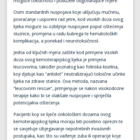
moguće toksičnosti i poduzele odgovarajuće mjere.
Osim standardnih nuspojava koje uključuju mučninu,
povraćanje i usporeni rad jetre, kod visokih doza ovog
lijeka moguće su ozbiljnije nuspojave poput oštećenja
sluznice, promjena u radu bubrega te hematoloških
komplikacija, a ponekad i neurotoksičnost.
Jedna od ključnih mjera zaštite kod primjene visokih
doza ovog kemoterapijskog lijeka je primjena
leucovorina, također poznatog kao folinska kiselina,
koji djeluje kao “antidot” neutralizirajući toksične učinke
lijeka na zdrave stanice. Ova metoda, nazvana
“leucovorin rescue”, primjenjuje se nakon visokodozne
terapije kako bi se olakšale nuspojave i spriječila
potencijalna oštećenja.
Pacijenti koji se liječe onkološkim dozama ovog
kemoterapijskog lijeka moraju biti posebno oprezni te
se savjetuje izbjegavanje nepotrebnih invazivnih
postupaka, kao što su vađenje zuba ili operacije koje