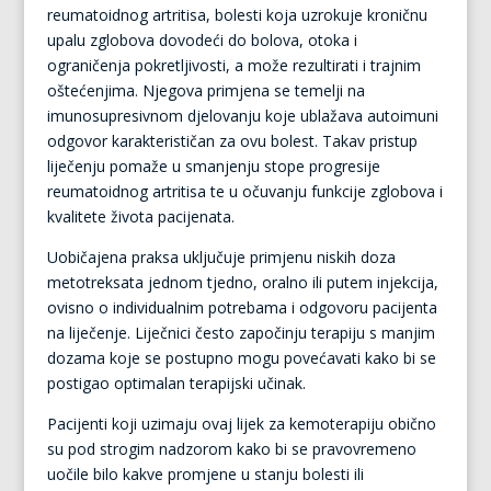
reumatoidnog artritisa, bolesti koja uzrokuje kroničnu
upalu zglobova dovodeći do bolova, otoka i
ograničenja pokretljivosti, a može rezultirati i trajnim
oštećenjima. Njegova primjena se temelji na
imunosupresivnom djelovanju koje ublažava autoimuni
odgovor karakterističan za ovu bolest. Takav pristup
liječenju pomaže u smanjenju stope progresije
reumatoidnog artritisa te u očuvanju funkcije zglobova i
kvalitete života pacijenata.
Uobičajena praksa uključuje primjenu niskih doza
metotreksata jednom tjedno, oralno ili putem injekcija,
ovisno o individualnim potrebama i odgovoru pacijenta
na liječenje. Liječnici često započinju terapiju s manjim
dozama koje se postupno mogu povećavati kako bi se
postigao optimalan terapijski učinak.
Pacijenti koji uzimaju ovaj lijek za kemoterapiju obično
su pod strogim nadzorom kako bi se pravovremeno
uočile bilo kakve promjene u stanju bolesti ili