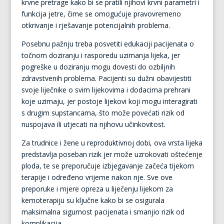
krvne pretrage kako bi se pratili njihovi krvni parametri i
funkcija jetre, čime se omogućuje pravovremeno
otkrivanje i rješavanje potencijalnih problema.
Posebnu pažnju treba posvetiti edukaciji pacijenata o
točnom doziranju i rasporedu uzimanja lijeka, jer
pogreške u doziranju mogu dovesti do ozbiljnih
zdravstvenih problema. Pacijenti su dužni obavijestiti
svoje liječnike o svim lijekovima i dodacima prehrani
koje uzimaju, jer postoje lijekovi koji mogu interagirati
s drugim supstancama, što može povećati rizik od
nuspojava ili utjecati na njihovu učinkovitost.
Za trudnice i žene u reproduktivnoj dobi, ova vrsta lijeka
predstavlja poseban rizik jer može uzrokovati oštećenje
ploda, te se preporučuje izbjegavanje začeća tijekom
terapije i određeno vrijeme nakon nje. Sve ove
preporuke i mjere opreza u liječenju lijekom za
kemoterapiju su ključne kako bi se osigurala
maksimalna sigurnost pacijenata i smanjio rizik od
komplikacija.