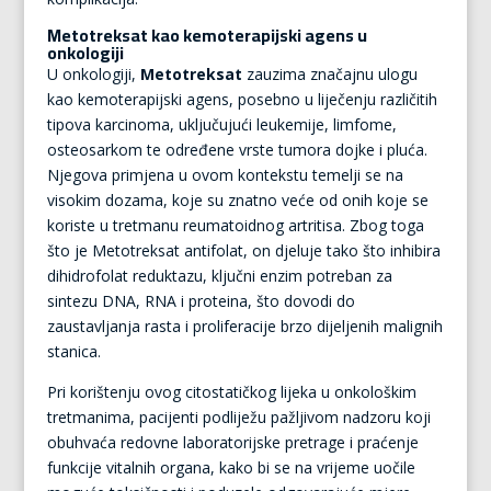
Metotreksat kao kemoterapijski agens u
onkologiji
U onkologiji,
Metotreksat
zauzima značajnu ulogu
kao kemoterapijski agens, posebno u liječenju različitih
tipova karcinoma, uključujući leukemije, limfome,
osteosarkom te određene vrste tumora dojke i pluća.
Njegova primjena u ovom kontekstu temelji se na
visokim dozama, koje su znatno veće od onih koje se
koriste u tretmanu reumatoidnog artritisa. Zbog toga
što je Metotreksat antifolat, on djeluje tako što inhibira
dihidrofolat reduktazu, ključni enzim potreban za
sintezu DNA, RNA i proteina, što dovodi do
zaustavljanja rasta i proliferacije brzo dijeljenih malignih
stanica.
Pri korištenju ovog citostatičkog lijeka u onkološkim
tretmanima, pacijenti podliježu pažljivom nadzoru koji
obuhvaća redovne laboratorijske pretrage i praćenje
funkcije vitalnih organa, kako bi se na vrijeme uočile