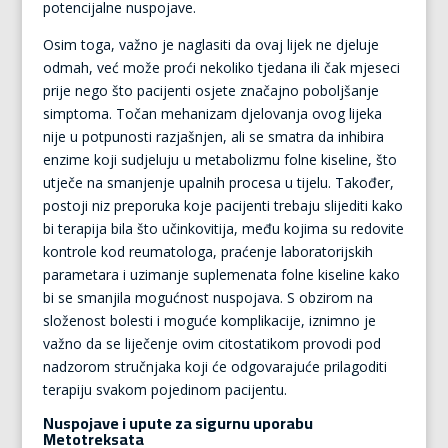
potencijalne nuspojave.
Osim toga, važno je naglasiti da ovaj lijek ne djeluje
odmah, već može proći nekoliko tjedana ili čak mjeseci
prije nego što pacijenti osjete značajno poboljšanje
simptoma. Točan mehanizam djelovanja ovog lijeka
nije u potpunosti razjašnjen, ali se smatra da inhibira
enzime koji sudjeluju u metabolizmu folne kiseline, što
utječe na smanjenje upalnih procesa u tijelu. Također,
postoji niz preporuka koje pacijenti trebaju slijediti kako
bi terapija bila što učinkovitija, među kojima su redovite
kontrole kod reumatologa, praćenje laboratorijskih
parametara i uzimanje suplemenata folne kiseline kako
bi se smanjila mogućnost nuspojava. S obzirom na
složenost bolesti i moguće komplikacije, iznimno je
važno da se liječenje ovim citostatikom provodi pod
nadzorom stručnjaka koji će odgovarajuće prilagoditi
terapiju svakom pojedinom pacijentu.
Nuspojave i upute za sigurnu uporabu
Metotreksata