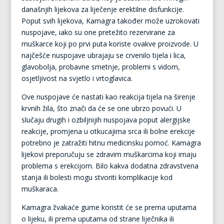
današnjih lijekova za liječenje erektilne disfunkcije.
Poput svih lijekova, Kamagra također može uzrokovati
nuspojave, iako su one pretežito rezervirane za
muškarce koji po prvi puta koriste ovakve proizvode. U
najčešće nuspojave ubrajaju se crvenilo tijela i lica,
glavobolja, probavne smetnje, problemi s vidom,
osjetljivost na svjetlo i vrtoglavica.
Ove nuspojave će nastati kao reakcija tijela na širenje
krvnih žila, što znači da će se one ubrzo povući. U
slučaju drugih i ozbiljnijih nuspojava poput alergijske
reakcije, promjena u otkucajima srca ili bolne erekcije
potrebno je zatražiti hitnu medicinsku pomoć. Kamagra
lijekovi preporučuju se zdravim muškarcima koji imaju
problema s erekcijom. Bilo kakva dodatna zdravstvena
stanja ili bolesti mogu stvoriti komplikacije kod
muškaraca.
Kamagra žvakaće gume koristit će se prema uputama
o lijeku, ili prema uputama od strane liječnika ili