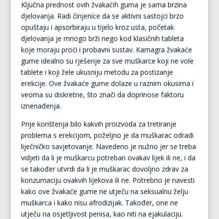
Ključna prednost ovih žvakaćih guma je sama brzina
djelovanja. Radi činjenice da se aktivni sastojci brzo
opuštaju i apsorbiraju u tijelo kroz usta, početak
djelovanja je mnogo brži nego kod klasičnih tableta
koje moraju proći i probavni sustav. Kamagra žvakaće
gume idealno su rješenje za sve muškarce koji ne vole
tablete i koji žele ukusniju metodu za postizanje
erekcije. Ove žvakaće gume dolaze u raznim okusima i
veoma su diskretne, što znači da doprinose faktoru
iznenađenja.
Prije korištenja bilo kakvih proizvoda za tretiranje
problema s erekcijom, poželjno je da muškarac odradi
liječničko savjetovanje. Navedeno je nužno jer se treba
vidjeti da li je muškarcu potreban ovakav lijek ili ne, i da
se također utvrdi da li je muškarac dovoljno zdrav za
konzumaciju ovakvih lijekova ili ne. Potrebno je navesti
kako ove žvakaće gume ne utječu na seksualnu želju
muškarca i kako nisu afrodizijak. Također, one ne
utječu na osjetljivost penisa, kao niti na ejakulaciju.