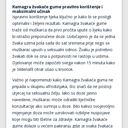
Kamagra žvakaće gume pravilno korištenje i
maksimalni učinak
Ispravno korištenje lijeka ključno je kako bi se postigli
optimalni i željeni rezultati. Kamagra žvakaće gume
traže od muškarca da prvo pročita upute o lijeku kako
bi istražio preporučene doze. Uobičajeno je da se jedna
žvaka uzima pola sada do sat vremena prije nego se
muškarac upusti u seksualni odnos. Žvaku je potrebno
žvakati dok se ona u potpunosti ne rastopi u ustima.
Djelovanje može započeti svega nakon 15 minuta kako
je Sildenafil citrat ušao u krvotok.
Važno je napomenuti kako Kamagra žvakaća guma ne
pripada u skupinu afrodizijaka, što znači da ne postoji
utjecaj na seksualnu želju. Iako su doze jasno
navedene, muškarac može odraditi liječničke
konzultacije ako sumnja u doze. Bilo kakvo svojevoljno
mijenjanje doza može uzrokovati ozbiljne nuspojave
koje mogu biti štetne za zdravlje. Kamagra žvakaće
gume dolaze u većem pakiranju gdje je svaka žvakaća