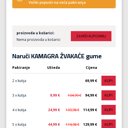
Veliki popusti na veća pakiranja
proizvoda u košarici:
Nema proizvoda u košarici
Naruči KAMAGRA ŽVAKAĆE gume
Pakiranje
Ušteda
Cijena
KUPI
2 x kutija
69,99 €
KUPI
3 x kutija
9,99 €
104,99 €
94,99 €
KUPI
4 x kutija
24,99 €
139,98 €
114,99 €
KUPI
5 x kutija
44,99 €
174,98 €
129,99 €