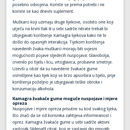
posebno odvojena. Koriste se prema potrebi i ne
koriste se kao dnevni suplement.
Muškarci koji uzimaju druge lijekove, osobito one koji
utječu na krvni tlak ili u sebi sadrže nitrate trebali bi
izbjegavati korištenje Kamagra lijekova kako ne bi
došlo do opasnijih interakcija. Tijekom korištenja
navedenih žvaka muškarci moraju biti svjesni
mogućnosti pojave sljedećih nuspojava: Glavobolja,
crvenilo po tijelu i licu, vrtoglavica, probavne smetnje.
Uzevši u obzir da su navedene žvakaće gume
osmišljene kao lijek koji se brzo apsorbira u tijelo, prije
korištenja poželjno je izbjegavati teške obroke i
konzumaciju alkohola.
Kamagra žvakaće gume moguće nuspojave i mjere
opreza
Nuspojave i mjere opreza prisutne su kod svakog lijeka,
što znači da se od korisnika zahtijeva informiranost i
oprez. Kamagra žvakaće gume u sebi sadrže aktivni
sastojak Sildenafil citrat, koji je sastavni dio mnogih