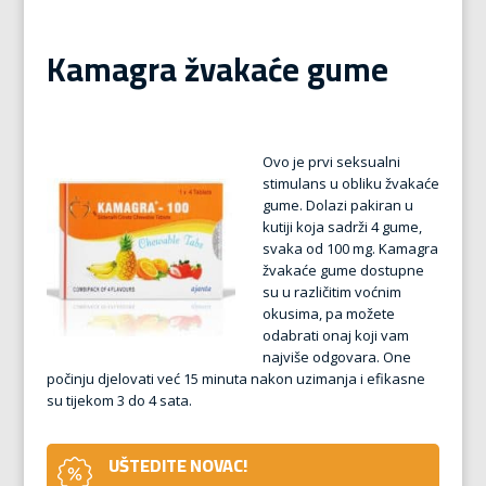
Kamagra žvakaće gume
Ovo je prvi seksualni
stimulans u obliku žvakaće
gume. Dolazi pakiran u
kutiji koja sadrži 4 gume,
svaka od 100 mg. Kamagra
žvakaće gume dostupne
su u različitim voćnim
okusima, pa možete
odabrati onaj koji vam
najviše odgovara. One
počinju djelovati već 15 minuta nakon uzimanja i efikasne
su tijekom 3 do 4 sata.
UŠTEDITE NOVAC!