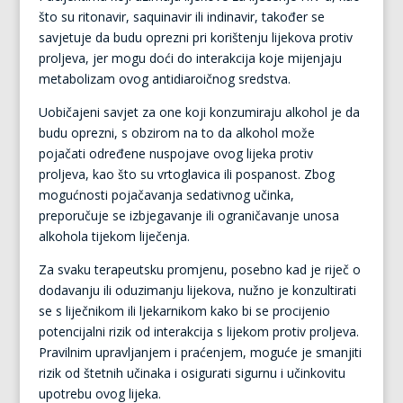
što su ritonavir, saquinavir ili indinavir, također se
savjetuje da budu oprezni pri korištenju lijekova protiv
proljeva, jer mogu doći do interakcija koje mijenjaju
metabolizam ovog antidiaroičnog sredstva.
Uobičajeni savjet za one koji konzumiraju alkohol je da
budu oprezni, s obzirom na to da alkohol može
pojačati određene nuspojave ovog lijeka protiv
proljeva, kao što su vrtoglavica ili pospanost. Zbog
mogućnosti pojačavanja sedativnog učinka,
preporučuje se izbjegavanje ili ograničavanje unosa
alkohola tijekom liječenja.
Za svaku terapeutsku promjenu, posebno kad je riječ o
dodavanju ili oduzimanju lijekova, nužno je konzultirati
se s liječnikom ili ljekarnikom kako bi se procijenio
potencijalni rizik od interakcija s lijekom protiv proljeva.
Pravilnim upravljanjem i praćenjem, moguće je smanjiti
rizik od štetnih učinaka i osigurati sigurnu i učinkovitu
upotrebu ovog lijeka.