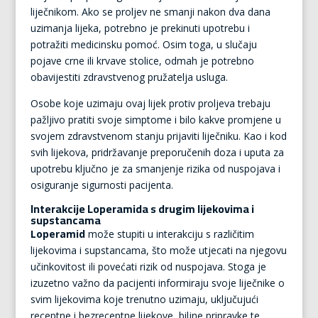
liječnikom. Ako se proljev ne smanji nakon dva dana
uzimanja lijeka, potrebno je prekinuti upotrebu i
potražiti medicinsku pomoć. Osim toga, u slučaju
pojave crne ili krvave stolice, odmah je potrebno
obavijestiti zdravstvenog pružatelja usluga.
Osobe koje uzimaju ovaj lijek protiv proljeva trebaju
pažljivo pratiti svoje simptome i bilo kakve promjene u
svojem zdravstvenom stanju prijaviti liječniku. Kao i kod
svih lijekova, pridržavanje preporučenih doza i uputa za
upotrebu ključno je za smanjenje rizika od nuspojava i
osiguranje sigurnosti pacijenta.
Interakcije Loperamida s drugim lijekovima i
supstancama
Loperamid
može stupiti u interakciju s različitim
lijekovima i supstancama, što može utjecati na njegovu
učinkovitost ili povećati rizik od nuspojava. Stoga je
izuzetno važno da pacijenti informiraju svoje liječnike o
svim lijekovima koje trenutno uzimaju, uključujući
receptne i bezreceptne lijekove, biljne pripravke te