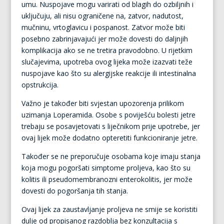
umu. Nuspojave mogu varirati od blagih do ozbiljnih i
uključuju, ali nisu ograničene na, zatvor, nadutost,
mučninu, vrtoglavicu i pospanost. Zatvor može biti
posebno zabrinjavajući jer može dovesti do daljnjih
komplikacija ako se ne tretira pravodobno. U rijetkim
slučajevima, upotreba ovog lijeka može izazvati teže
nuspojave kao što su alergijske reakcije ili intestinalna
opstrukcija.
Važno je također biti svjestan upozorenja prilikom
uzimanja Loperamida. Osobe s poviješću bolesti jetre
trebaju se posavjetovati s liječnikom prije upotrebe, jer
ovaj lijek može dodatno opteretiti funkcioniranje jetre.
Također se ne preporučuje osobama koje imaju stanja
koja mogu pogoršati simptome proljeva, kao što su
kolitis ili pseudomembranozni enterokolitis, jer može
dovesti do pogoršanja tih stanja.
Ovaj lijek za zaustavljanje proljeva ne smije se koristiti
dulje od propisanog razdoblja bez konzultacija s