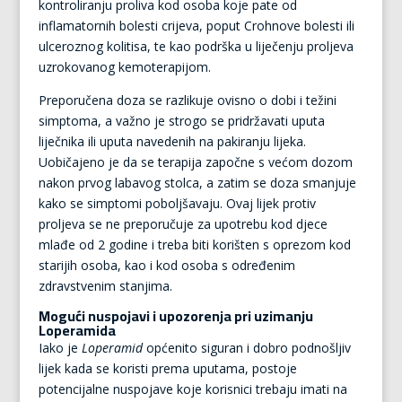
kontroliranju proliva kod osoba koje pate od
inflamatornih bolesti crijeva, poput Crohnove bolesti ili
ulceroznog kolitisa, te kao podrška u liječenju proljeva
uzrokovanog kemoterapijom.
Preporučena doza se razlikuje ovisno o dobi i težini
simptoma, a važno je strogo se pridržavati uputa
liječnika ili uputa navedenih na pakiranju lijeka.
Uobičajeno je da se terapija započne s većom dozom
nakon prvog labavog stolca, a zatim se doza smanjuje
kako se simptomi poboljšavaju. Ovaj lijek protiv
proljeva se ne preporučuje za upotrebu kod djece
mlađe od 2 godine i treba biti korišten s oprezom kod
starijih osoba, kao i kod osoba s određenim
zdravstvenim stanjima.
Mogući nuspojavi i upozorenja pri uzimanju
Loperamida
Iako je
Loperamid
općenito siguran i dobro podnošljiv
lijek kada se koristi prema uputama, postoje
potencijalne nuspojave koje korisnici trebaju imati na