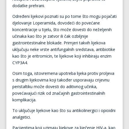
dodatke prehrani.
Određeni lijekovi poznati su po tome što mogu pojačati
djelovanje Loperamida, dovodeći do povećane
koncentracije u tijelu, što može dovesti do neželjenih
učinaka kao što je zatvor ili čak ozbiljnije
gastrointestinalne blokade. Primjeri takvih lijekova
uključuju neke vrste antifungalnih sredstava, antibiotike
kao što je eritromicin, te lijekove koji inhibiraju enzim
CYP3A4.
Osim toga, istovremena upotreba lijeka protiv proljeva
s drugim lijekovima koji također usporavaju crijevnu
peristaltiku može dovesti do aditivnog učinka,
povećavajući rizik od značajnih gastrointestinalnih
komplikacija.
To uključuje lijekove kao što su antikolinergici i opioidni
analgetici.
Pacijentima koji uzimaju lijekove za liječenje HIV-a, kao