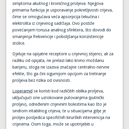
simptoma akutnog i kroničnog proljeva. Njegova
primarna funkcija je usporavanje pokretljivosti crijeva,
čime se omogućava veća apsorpcija tekućina i
elektrolita iz crijevnog sadržaja. Ovo postiže
povećanjem tonusa analnog sfinktera, što dovodi do
smanjenja frekvencije i poboljšanja konzistencije
stolice.
Djeluje na opijatne receptore u crijevnoj stijenci, ali za
razliku od opijata, ne prelazi lako krvno-moždanu
barijeru, stoga ne izaziva značajne centralno-nervne
efekte, što ga čini sigurnijom opcijom za tretiranje
proljeva bez rizika od ovisnosti.
Loperamid
se koristi kod različitih oblika proljeva,
uključujući one uzrokovane putovanjima (putnički
proljev), određenim crijevnim bolestima kao što je
sindrom iritabilnog crijeva, te u situacijama gdje je
proljev posljedica specifičnih kirurških intervencija na
crijevima. Osim toga, može se upotrijebiti u