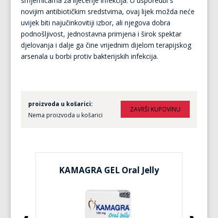
smjernicama za liječenje infekcija. U usporedbi s
novijim antibiotičkim sredstvima, ovaj lijek možda neće
uvijek biti najučinkovitiji izbor, ali njegova dobra
podnošljivost, jednostavna primjena i širok spektar
djelovanja i dalje ga čine vrijednim dijelom terapijskog
arsenala u borbi protiv bakterijskih infekcija.
proizvoda u košarici:
Nema proizvoda u košarici
KAMAGRA GEL Oral Jelly
KA