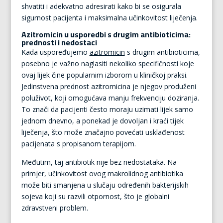
shvatiti i adekvatno adresirati kako bi se osigurala
sigurnost pacijenta i maksimalna učinkovitost liječenja.
Azitromicin u usporedbi s drugim antibioticima:
prednosti i nedostaci
Kada uspoređujemo
azitromicin
s drugim antibioticima,
posebno je važno naglasiti nekoliko specifičnosti koje
ovaj lijek čine popularnim izborom u kliničkoj praksi.
Jedinstvena prednost azitromicina je njegov produženi
poluživot, koji omogućava manju frekvenciju doziranja.
To znači da pacijenti često moraju uzimati lijek samo
jednom dnevno, a ponekad je dovoljan i kraći tijek
liječenja, što može značajno povećati usklađenost
pacijenata s propisanom terapijom.
Međutim, taj antibiotik nije bez nedostataka. Na
primjer, učinkovitost ovog makrolidnog antibiotika
može biti smanjena u slučaju određenih bakterijskih
sojeva koji su razvili otpornost, što je globalni
zdravstveni problem.