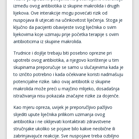
između ovog antibiotika iz skupine makrolida i drugih
lijekova. Ove interakcije mogu povećati rizik od
nuspojava ili utjecati na učinkovitost liječenja. Stoga je
ključno da pacijenti obavijeste svog liječnika o svim
lijekovima koje uzimaju prije početka terapije s ovim
antibioticima iz skupine makrolida.
Trudnice i dojilje trebaju biti posebno oprezne pri
upotrebi ovog antibiotika, a njegovo korištenje u tim
skupinama preporučuje se samo u slučajevima kada je
to izričito potrebno i kada očekivane koristi nadmašuju
potencijalne rizike. Iako ovaj antibiotik iz skupine
makrolida može preći u majčino mlijeko, dosadašnja
istraživanja nisu pokazala značajne rizike za dojenče.
Kao mjeru opreza, uvijek je preporučljivo pažljivo
slijediti upute liječnika prilikom uzimanja ovog
antibiotika i ne oklijevati kontaktirati zdravstvene
stručnjake ukoliko se pojave bilo kakve neobične ili
zabrinjavajuće reakcije. Sve nuspojave treba ozbiljno