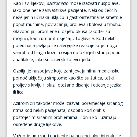
Kao i svi lijekovi,
azitromicin
može izazvati nuspojave,
iako one neće zahvatiti sve pacijente. Neki od češćih
neželjenih učinaka uključuju gastrointestinalne smetnje
poput mučnine, povraćanja, proljeva i bolova u trbuhu.
Glavobolja i promjene u osjetu okusa također su
mogući, kao i umor ili osjećaj vrtoglavice. Kod nekih
pojedinaca javljaju se i alergijske reakcije koje mogu
varirati od blagih kožnih osipa do ozbiljnih stanja poput
anafilakse, iako su takvi slučajevi rijetki.
Ozbiljnije nuspojave koje zahtijevaju hitnu medicinsku
pomoć uključuju simptome kao što su žutica, teški
proljev s krvlju ili sluzi, otežano disanje i oticanje jezika
ili lica.
Azitromicin također može izazvati poremećaje srčanog
ritma kod nekih pacijenata, osobito kod onih s
postojećim srčanim problemima ili onih koji uzimaju
određene druge lijekove.
Važno je upozoriti pacijente na potencijalne interakcije