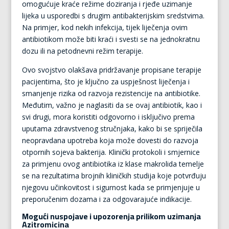
omogućuje kraće režime doziranja i rjeđe uzimanje
lijeka u usporedbi s drugim antibakterijskim sredstvima.
Na primjer, kod nekih infekcija, tijek liječenja ovim
antibiotikom može biti kraći i svesti se na jednokratnu
dozu ili na petodnevni režim terapije.
Ovo svojstvo olakšava pridržavanje propisane terapije
pacijentima, što je ključno za uspješnost liječenja i
smanjenje rizika od razvoja rezistencije na antibiotike.
Međutim, važno je naglasiti da se ovaj antibiotik, kao i
svi drugi, mora koristiti odgovorno i isključivo prema
uputama zdravstvenog stručnjaka, kako bi se spriječila
neopravdana upotreba koja može dovesti do razvoja
otpornih sojeva bakterija. Klinički protokoli i smjernice
za primjenu ovog antibiotika iz klase makrolida temelje
se na rezultatima brojnih kliničkih studija koje potvrđuju
njegovu učinkovitost i sigurnost kada se primjenjuje u
preporučenim dozama i za odgovarajuće indikacije.
Mogući nuspojave i upozorenja prilikom uzimanja
Azitromicina