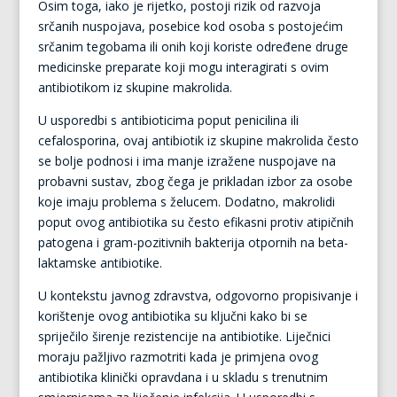
Osim toga, iako je rijetko, postoji rizik od razvoja
srčanih nuspojava, posebice kod osoba s postojećim
srčanim tegobama ili onih koji koriste određene druge
medicinske preparate koji mogu interagirati s ovim
antibiotikom iz skupine makrolida.
U usporedbi s antibioticima poput penicilina ili
cefalosporina, ovaj antibiotik iz skupine makrolida često
se bolje podnosi i ima manje izražene nuspojave na
probavni sustav, zbog čega je prikladan izbor za osobe
koje imaju problema s želucem. Dodatno, makrolidi
poput ovog antibiotika su često efikasni protiv atipičnih
patogena i gram-pozitivnih bakterija otpornih na beta-
laktamske antibiotike.
U kontekstu javnog zdravstva, odgovorno propisivanje i
korištenje ovog antibiotika su ključni kako bi se
spriječilo širenje rezistencije na antibiotike. Liječnici
moraju pažljivo razmotriti kada je primjena ovog
antibiotika klinički opravdana i u skladu s trenutnim