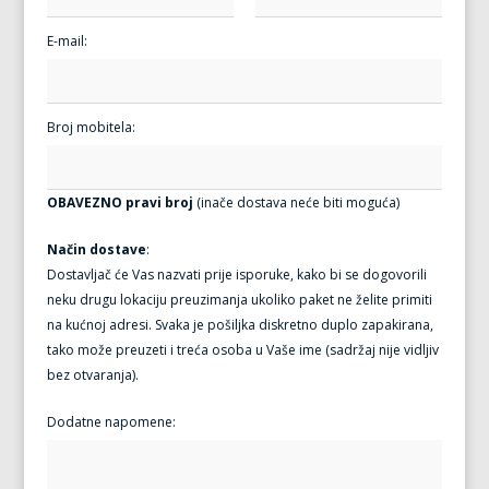
E-mail:
Broj mobitela:
OBAVEZNO pravi broj
(inače dostava neće biti moguća)
Način dostave
:
Dostavljač će Vas nazvati prije isporuke, kako bi se dogovorili
neku drugu lokaciju preuzimanja ukoliko paket ne želite primiti
na kućnoj adresi. Svaka je pošiljka diskretno duplo zapakirana,
tako može preuzeti i treća osoba u Vaše ime (sadržaj nije vidljiv
bez otvaranja).
Dodatne napomene: