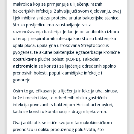
makrolida koji se primjenjuje u liječenju raznih
bakterijskih infekcija. Zahvaljujući svom djelovanju, ovaj
lijek inhibira sintezu proteina unutar bakterijske stanice,
što za posljedicu ima zaustavljanje rasta i
razmnožavanja bakterija. Jedan je od antibiotika izbora
u terapiji respiratornih infekcija kao što su bakterijska
upala pluća, upala grla uzrokovana Streptococcus
pyogenes, te akutne bakterijske egzacerbacije kronične
opstruktivne plućne bolesti (KOPB). Također,
azitromicin
se koristi i za liječenje određenih spolno
prenosivih bolesti, poput klamidijske infekcije i
gonoreje.
Osim toga, efikasan je u liječenju infekcija uha, sinusa,
kože i mekih tkiva, te određenih oblika gastričnih
infekcija povezanih s bakterijom Helicobacter pylori,
kada se koristi u kombinaciji s drugim lijekovima.
Ovaj antibiotik se ističe svojom farmakokinetičkom
prednošću u obliku produženog poluživota, što