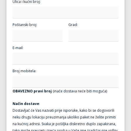
Ulica i kućni broj:
Poštanski broj:
Grad:
E-mail:
Broj mobitela:
OBAVEZNO pravi broj
(inače dostava neće biti moguća)
Način dostave
:
Dostavljač će Vas nazvati prije isporuke, kako bi se dogovorili
neku drugu lokaciju preuzimanja ukoliko paket ne želite primiti
na kućnoj adresi. Svaka je pošiljka diskretno duplo zapakirana,
tako može preuzeti i treća osoba u Vaše ime (sadržaj nije vidljiv