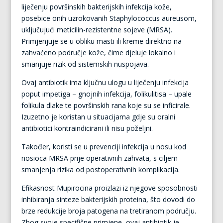
liječenju površinskih bakterijskih infekcija kože,
posebice onih uzrokovanih Staphylococcus aureusom,
uključujući meticilin-rezistentne sojeve (MRSA).
Primjenjuje se u obliku masti ili kreme direktno na
zahvaćeno područje kože, čime djeluje lokalno i
smanjuje rizik od sistemskih nuspojava.
Ovaj antibiotik ima ključnu ulogu u liječenju infekcija
poput impetiga – gnojnih infekcija, folikulitisa – upale
folikula dlake te površinskih rana koje su se inficirale.
Izuzetno je koristan u situacijama gdje su oralni
antibiotici kontraindicirani ili nisu poželjni.
Također, koristi se u prevenciji infekcija u nosu kod
nosioca MRSA prije operativnih zahvata, s ciljem
smanjenja rizika od postoperativnih komplikacija.
Efikasnost Mupirocina proizlazi iz njegove sposobnosti
inhibiranja sinteze bakterijskih proteina, što dovodi do
brze redukcije broja patogena na tretiranom području.
Zbog svoje specifične primjene, ovaj antibiotik je