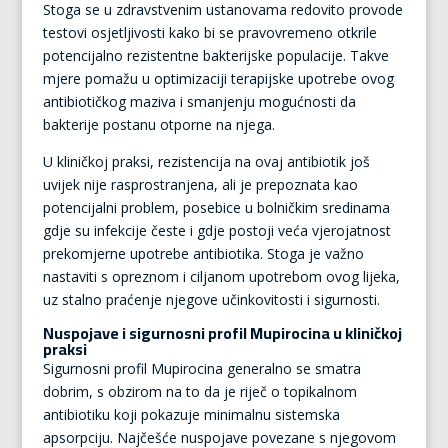
Stoga se u zdravstvenim ustanovama redovito provode
testovi osjetljivosti kako bi se pravovremeno otkrile
potencijalno rezistentne bakterijske populacije. Takve
mjere pomažu u optimizaciji terapijske upotrebe ovog
antibiotičkog maziva i smanjenju mogućnosti da
bakterije postanu otporne na njega.
U kliničkoj praksi, rezistencija na ovaj antibiotik još
uvijek nije rasprostranjena, ali je prepoznata kao
potencijalni problem, posebice u bolničkim sredinama
gdje su infekcije česte i gdje postoji veća vjerojatnost
prekomjerne upotrebe antibiotika. Stoga je važno
nastaviti s opreznom i ciljanom upotrebom ovog lijeka,
uz stalno praćenje njegove učinkovitosti i sigurnosti.
Nuspojave i sigurnosni profil Mupirocina u kliničkoj
praksi
Sigurnosni profil Mupirocina generalno se smatra
dobrim, s obzirom na to da je riječ o topikalnom
antibiotiku koji pokazuje minimalnu sistemska
apsorpciju. Najčešće nuspojave povezane s njegovom