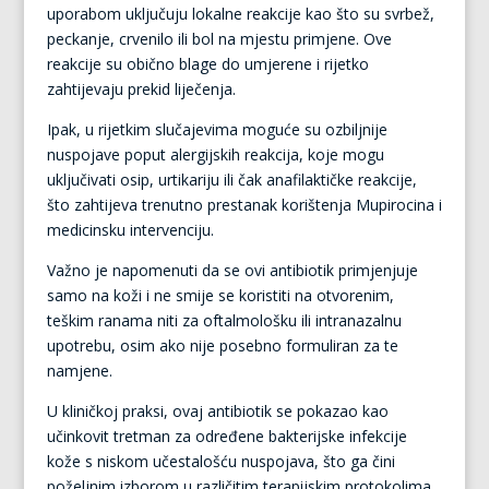
uporabom uključuju lokalne reakcije kao što su svrbež,
peckanje, crvenilo ili bol na mjestu primjene. Ove
reakcije su obično blage do umjerene i rijetko
zahtijevaju prekid liječenja.
Ipak, u rijetkim slučajevima moguće su ozbiljnije
nuspojave poput alergijskih reakcija, koje mogu
uključivati osip, urtikariju ili čak anafilaktičke reakcije,
što zahtijeva trenutno prestanak korištenja Mupirocina i
medicinsku intervenciju.
Važno je napomenuti da se ovi antibiotik primjenjuje
samo na koži i ne smije se koristiti na otvorenim,
teškim ranama niti za oftalmološku ili intranazalnu
upotrebu, osim ako nije posebno formuliran za te
namjene.
U kliničkoj praksi, ovaj antibiotik se pokazao kao
učinkovit tretman za određene bakterijske infekcije
kože s niskom učestalošću nuspojava, što ga čini
poželjnim izborom u različitim terapijskim protokolima.