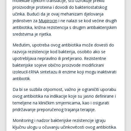
molekule tijekom translacije, što uzrokuje prekid
proizvodnje proteina i dovodi do bakteriostatskog
učinka. Budući da je ovaj mehanizam djelovanja
jedinstven za
Mupirocin
i ne nalazi se kod većine drugih
antibiotika, križna rezistencija s drugim antibakterijskim
sredstvima je rijetka.
Međutim, upotreba ovog antibiotika može dovesti do
razvoja rezistencije kod bakterija, osobito ako se
upotrebljava nepravilno ili pretjerano. Rezistentne
bakterijske sojeve obično proizvode modificirani
izoleucil-tRNA sintetazu ili enzime koji mogu inaktivirati
antibiotik.
Da bi se suzbila otpornost, važno je ograničiti uporabu
ovog antibiotika na indikacije koje su jasno definirane i
temeljene na kliničkim smjernicama, kao i osigurati
pridržavanje preporučenog trajanja terapije.
Monitoring i nadzor bakterijske rezistencije igraju
ključnu ulogu u očuvanju učinkovitosti ovog antibiotika.