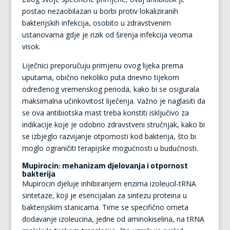
postao nezaobilazan u borbi protiv lokaliziranih
bakterijskih infekcija, osobito u zdravstvenim
ustanovama gdje je rizik od širenja infekcija veoma
visok.
Liječnici preporučuju primjenu ovog lijeka prema
uputama, obično nekoliko puta dnevno tijekom
određenog vremenskog perioda, kako bi se osigurala
maksimalna učinkovitost liječenja. Važno je naglasiti da
se ova antibiotska mast treba koristiti isključivo za
indikacije koje je odobrio zdravstveni stručnjak, kako bi
se izbjeglo razvijanje otpornosti kod bakterija, što bi
moglo ograničiti terapijske mogućnosti u budućnosti.
Mupirocin: mehanizam djelovanja i otpornost
bakterija
Mupirocin djeluje inhibiranjem enzima izoleucil-tRNA
sintetaze, koji je esencijalan za sintezu proteina u
bakterijskim stanicama. Time se specifično ometa
dodavanje izoleucina, jedne od aminokiselina, na tRNA