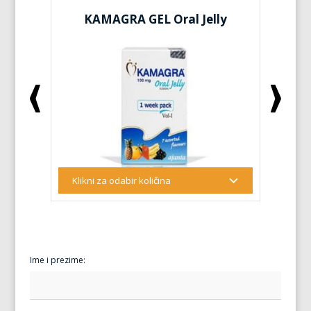
KAMAGRA GEL Oral Jelly
KA
Ime i prezime: