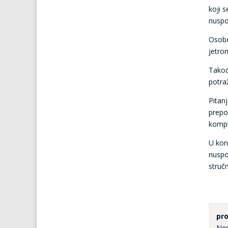
koji 
nuspo
Osobe
jetrom
Takođ
potra
Pitan
prepo
kompli
U kon
nuspo
struč
pro
Nem