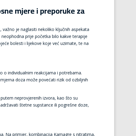
osne mjere i preporuke za
važno je naglasiti nekoliko ključnih aspekata
 je neophodna prije početka bilo kakve terapije
eće bolesti i lijekove koje već uzimate, te na
o o individualnim reakcijama i potrebama.
omjerna doza može povećati rizik od ozbiljnih
 putem neprovjerenih izvora, kao što su
 sadržavati štetne supstance ili pogrešne doze,
ima. Na primjer, kombinacija Kamagre s nitratima,