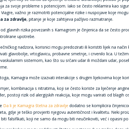
nja za svoje probleme s potencijom. Iako se često reklamira kao sigurn
 Viagre, važno je razmotriti potencijalne rizike i nuspojave koje mogu
a za zdravlje
, pitanje je koje zahtijeva pažljivo razmatranje.
 od glavnih rizika povezanih s Kamagrom je činjenica da se često pro
trolirane upotrebe.
ječničkog nadzora, korisnici mogu predozirati ili koristiti lijek na na
ivati glavobolje, vrtoglavicu, probavne smetnje, i crvenilo lica. U te
ovaskularnim sistemom, kao što su srčani udar ili moždani udar, pos
eme.
toga, Kamagra može izazvati interakcije s drugim lijekovima koje ko
imjer, kombinacija s nitratima, koji se često koriste za liječenje ang
r, postoji rizik od alergijskih reakcija, koje mogu varirati od blagih os
je
Da li je Kamagra štetna za zdravlje
dodatno se komplicira činjenico
neta, gdje je teško provjeriti njegovu autentičnost i kvalitetu. Neki 
iti falsifikati, koji ne samo da mogu biti neučinkoviti, već i opasni po 