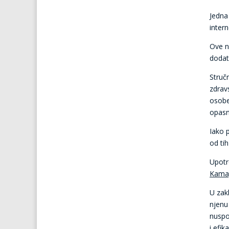
Jedna
intern
Ove n
dodatn
Struč
zdrav
osobe
opasn
Iako 
od ti
Upotr
Kamag
U zak
njenu
nuspo
i efik