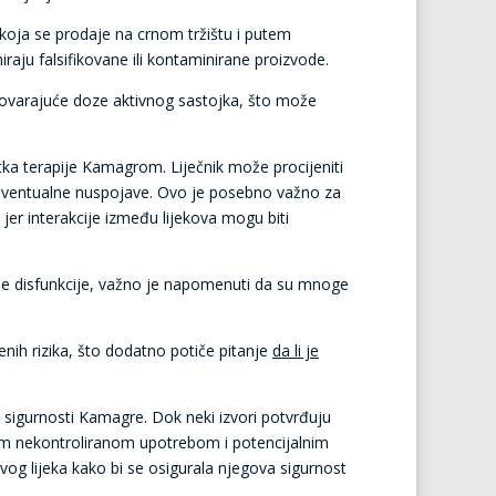
e koja se prodaje na crnom tržištu i putem
miraju falsifikovane ili kontaminirane proizvode.
govarajuće doze aktivnog sastojka, što može
tka terapije Kamagrom. Liječnik može procijeniti
i eventualne nuspojave. Ovo je posebno važno za
jer interakcije između lijekova mogu biti
tilne disfunkcije, važno je napomenuti da su mnoge
ih rizika, što dodatno potiče pitanje
da li je
o sigurnosti Kamagre. Dok neki izvori potvrđuju
nom nekontroliranom upotrebom i potencijalnim
ovog lijeka kako bi se osigurala njegova sigurnost