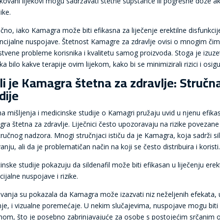
fikovani lijekovi mogu sadržavati štetne supstance ili pogrešne doze a
ike.
učno, iako Kamagra može biti efikasna za liječenje erektilne disfunkci
encijalne nuspojave. Štetnost Kamagre za zdravlje ovisi o mnogim čimb
stvene probleme korisnika i kvalitetu samog proizvoda. Stoga je izuzet
a bilo kakve terapije ovim lijekom, kako bi se minimizirali rizici i osi
li je Kamagra štetna za zdravlje: Stručn
dije
a mišljenja i medicinske studije o Kamagri pružaju uvid u njenu efikasno
ra štetna za zdravlje. Liječnici često upozoravaju na rizike povezane
ručnog nadzora. Mnogi stručnjaci ističu da je Kamagra, koja sadrži sil
anju, ali da je problematičan način na koji se često distribuira i koristi
nske studije pokazuju da sildenafil može biti efikasan u liječenju erekt
ijalne nuspojave i rizike.
živanja su pokazala da Kamagra može izazvati niz neželjenih efekata, u
je, i vizualne poremećaje. U nekim slučajevima, nuspojave mogu biti 
mom, što je posebno zabrinjavajuće za osobe s postojećim srčanim o