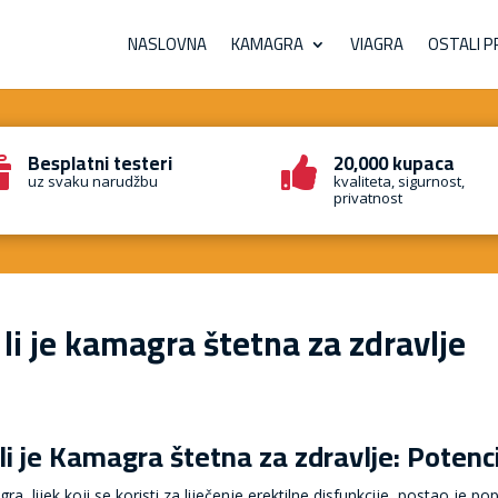
NASLOVNA
KAMAGRA
VIAGRA
OSTALI P
Besplatni testeri
20,000 kupaca


uz svaku narudžbu
kvaliteta, sigurnost,
privatnost
 li je kamagra štetna za zdravlje
li je Kamagra štetna za zdravlje: Potencij
ra, lijek koji se koristi za liječenje erektilne disfunkcije, postao je