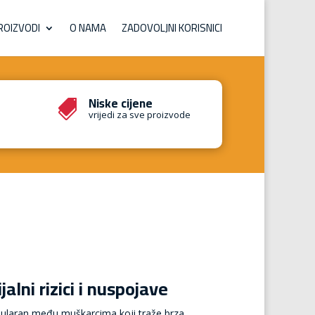
ROIZVODI
O NAMA
ZADOVOLJNI KORISNICI
Niske cijene

vrijedi za sve proizvode
alni rizici i nuspojave
 popularan među muškarcima koji traže brza