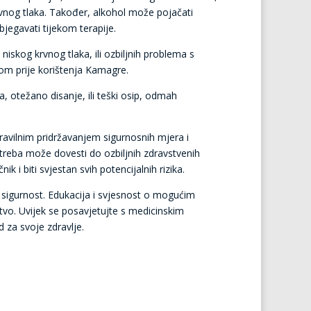
rvnog tlaka. Također, alkohol može pojačati
bjegavati tijekom terapije.
iskog krvnog tlaka, ili ozbiljnih problema s
ikom prije korištenja Kamagre.
, otežano disanje, ili teški osip, odmah
avilnim pridržavanjem sigurnosnih mjera i
otreba može dovesti do ozbiljnih zdravstvenih
ik i biti svjestan svih potencijalnih rizika.
 sigurnost. Edukacija i svjesnost o mogućim
tvo. Uvijek se posavjetujte s medicinskim
d za svoje zdravlje.