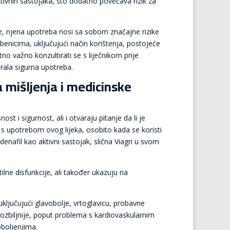
ktivnih sastojaka, što dodatno povećava rizik za
je, njena upotreba nosi sa sobom značajne rizike
enicima, uključujući način korištenja, postojeće
no važno konzultirati se s liječnikom prije
gurala sigurna upotreba.
a mišljenja i medicinske
st i sigurnost, ali i otvaraju pitanje da li je
 s upotrebom ovog lijeka, osobito kada se koristi
denafil kao aktivni sastojak, slična Viagri u svom
.
ilne disfunkcije, ali također ukazuju na
ključujući glavobolje, vrtoglavicu, probavne
ozbiljnije, poput problema s kardiovaskularnim
boljenjima.