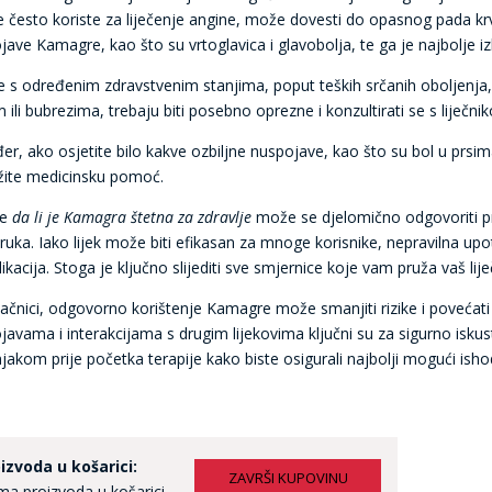
se često koriste za liječenje angine, može dovesti do opasnog pada k
jave Kamagre, kao što su vrtoglavica i glavobolja, te ga je najbolje iz
 s određenim zdravstvenim stanjima, poput teških srčanih oboljenja, n
 ili bubrezima, trebaju biti posebno oprezne i konzultirati se s liječn
er, ako osjetite bilo kakve ozbiljne nuspojave, kao što su bol u prsima
žite medicinsku pomoć.
je
da li je Kamagra štetna za zdravlje
može se djelomično odgovoriti pr
ruka. Iako lijek može biti efikasan za mnoge korisnike, nepravilna up
kacija. Stoga je ključno slijediti sve smjernice koje vam pruža vaš liječn
ačnici, odgovorno korištenje Kamagre može smanjiti rizike i povećati
javama i interakcijama s drugim lijekovima ključni su za sigurno iskus
njakom prije početka terapije kako biste osigurali najbolji mogući isho
izvoda u košarici:
a proizvoda u košarici