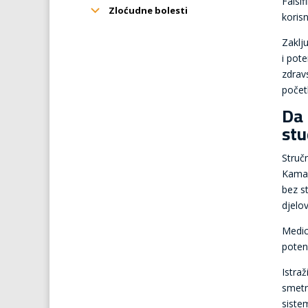
Falsi
Zloćudne bolesti
korisn
Zaklj
i pot
zdrav
početk
Da 
stu
Stručn
Kamag
bez st
djelov
Medici
potenc
Istra
smetn
siste