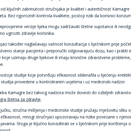
 od ključnih zabrinutosti stručnjaka je kvalitet i autentičnost Kamagr
eta. Bez rigoroznih kontrola kvalitete, postoji rizik da korisnici konzu
eprovjerene verzije lijeka mogu sadržavati štetne supstance ili neod
o ugroziti zdravlje korisnika.
njaci također naglašavaju važnost konzultacija s liječnikom prije poče
stveno stanje pacijenta i preporučiti odgovarajuću dozu, kao i pratit
 koje uzimaju druge lijekove ili imaju kronične zdravstvene probleme, 
e.
postoje studije koje potvrđuju efikasnost sildenafila u liječenju erek
h studija provedene u kontroliranim uvjetima i uz medicinski nadzor.
eba Kamagre bez takvog nadzora može dovesti do ozbiljnih zdravstven
ra štetna za zdravlje
.
ljučku, stručna mišljenja i medicinske studije pružaju mješovitu sliku 
 efikasnost, mnogi stručnjaci upozoravaju na rizike povezane s nje
javama. Stoga je ključno konzultirati se s liječnikom prije korištenja 
asnost.