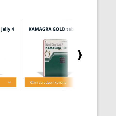
elly 4
KAMAGRA GOLD tablete
SUPER 