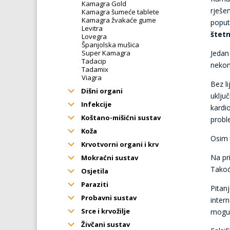
Kamagra Gold
rješe
Kamagra šumeće tablete
Kamagra žvakaće gume
poput
Levitra
štetn
Lovegra
Španjolska mušica
Super Kamagra
Jedan
Tadacip
nekon
Tadamix
Viagra
Bez li
Dišni organi
uključ
Infekcije
kardi
Koštano-mišićni sustav
probl
Koža
Osim 
Krvotvorni organi i krv
Na pr
Mokraćni sustav
Takođe
Osjetila
Paraziti
Pitan
Probavni sustav
inter
Srce i krvožilje
mogu b
Živčani sustav