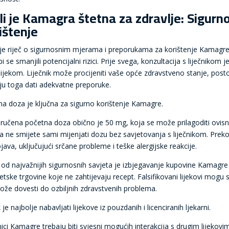
li je Kamagra štetna za zdravlje: Sigurn
ištenje
je riječ o sigurnosnim mjerama i preporukama za korištenje Kamagre, 
i se smanjili potencijalni rizici. Prije svega, konzultacija s liječnikom
lijekom. Liječnik može procijeniti vaše opće zdravstveno stanje, postoj
ju toga dati adekvatne preporuke.
lna doza je ključna za sigurno korištenje Kamagre.
ručena početna doza obično je 50 mg, koja se može prilagoditi ovisn
a ne smijete sami mijenjati dozu bez savjetovanja s liječnikom. Prek
ava, uključujući srčane probleme i teške alergijske reakcije.
 od najvažnijih sigurnosnih savjeta je izbjegavanje kupovine Kamagre
netske trgovine koje ne zahtijevaju recept. Falsifikovani lijekovi mogu
ože dovesti do ozbiljnih zdravstvenih problema.
 je najbolje nabavljati lijekove iz pouzdanih i licenciranih ljekarni.
nici Kamagre trebaju biti svjesni mogućih interakcija s drugim lijekov