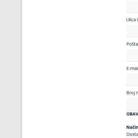
Ulica 
Pošta
E-mail
Broj 
OBAV
Nači
Dosta