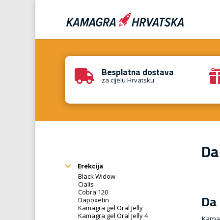
Besplatna dostava

za cijelu Hrvatsku
Da
Erekcija
Black Widow
Cialis
Cobra 120
Da 
Dapoxetin
Kamagra gel Oral Jelly
Kamagra gel Oral Jelly 4
Kamag