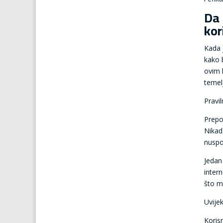
Da 
kor
Kada 
kako b
ovim 
temel
Pravi
Prepo
Nikad
nuspoj
Jedan
inter
što m
Uvijek
Koris