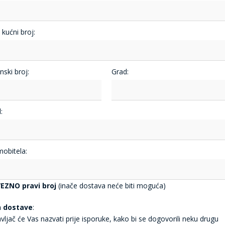
i kućni broj:
nski broj:
Grad:
:
mobitela:
EZNO pravi broj
(inače dostava neće biti moguća)
n dostave
:
vljač će Vas nazvati prije isporuke, kako bi se dogovorili neku drugu