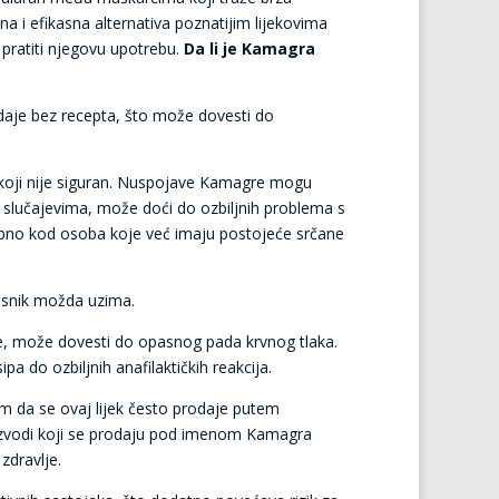
a i efikasna alternativa poznatijim lijekovima
 pratiti njegovu upotrebu.
Da li je Kamagra
daje bez recepta, što može dovesti do
čin koji nije siguran. Nuspojave Kamagre mogu
žim slučajevima, može doći do ozbiljnih problema s
ebno kod osoba koje već imaju postojeće srčane
risnik možda uzima.
ine, može dovesti do opasnog pada krvnog tlaka.
ipa do ozbiljnih anafilaktičkih reakcija.
m da se ovaj lijek često prodaje putem
proizvodi koji se prodaju pod imenom Kamagra
zdravlje.