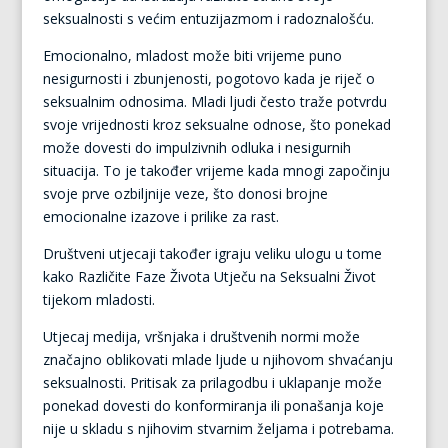
seksualnosti s većim entuzijazmom i radoznalošću.
Emocionalno, mladost može biti vrijeme puno
nesigurnosti i zbunjenosti, pogotovo kada je riječ o
seksualnim odnosima. Mladi ljudi često traže potvrdu
svoje vrijednosti kroz seksualne odnose, što ponekad
može dovesti do impulzivnih odluka i nesigurnih
situacija. To je također vrijeme kada mnogi započinju
svoje prve ozbiljnije veze, što donosi brojne
emocionalne izazove i prilike za rast.
Društveni utjecaji također igraju veliku ulogu u tome
kako Različite Faze Života Utječu na Seksualni Život
tijekom mladosti.
Utjecaj medija, vršnjaka i društvenih normi može
značajno oblikovati mlade ljude u njihovom shvaćanju
seksualnosti. Pritisak za prilagodbu i uklapanje može
ponekad dovesti do konformiranja ili ponašanja koje
nije u skladu s njihovim stvarnim željama i potrebama.