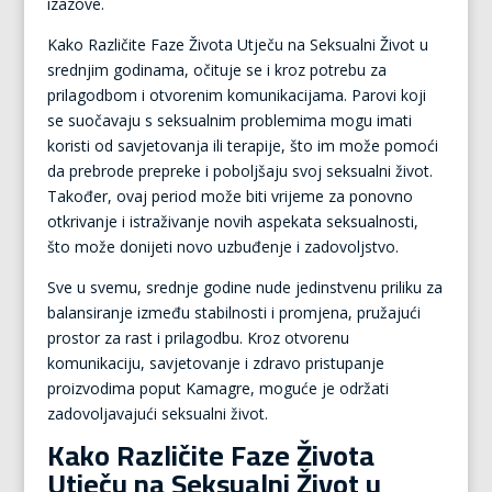
izazove.
Kako Različite Faze Života Utječu na Seksualni Život u
srednjim godinama, očituje se i kroz potrebu za
prilagodbom i otvorenim komunikacijama. Parovi koji
se suočavaju s seksualnim problemima mogu imati
koristi od savjetovanja ili terapije, što im može pomoći
da prebrode prepreke i poboljšaju svoj seksualni život.
Također, ovaj period može biti vrijeme za ponovno
otkrivanje i istraživanje novih aspekata seksualnosti,
što može donijeti novo uzbuđenje i zadovoljstvo.
Sve u svemu, srednje godine nude jedinstvenu priliku za
balansiranje između stabilnosti i promjena, pružajući
prostor za rast i prilagodbu. Kroz otvorenu
komunikaciju, savjetovanje i zdravo pristupanje
proizvodima poput Kamagre, moguće je održati
zadovoljavajući seksualni život.
Kako Različite Faze Života
Utječu na Seksualni Život u