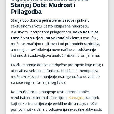
Starijoj Dobi: Mudrost i
Prilagodba
Starija dob donosi jedinstvene izazove i prilike u
seksualnom životu, često obilježene mudrošću,
iskustvom i potrebitom prilagodbom.
Kako Različite
Faze Života Utječu na Seksualni Život
u ovoj fazi,
može se značajno razlikovati od prethodnih razdoblja,
a mnogi parovi otkrivaju nove načine za održavanje
intimnosti i zadovoljstva unatoč fizičkim promjenama.
Fizički, starenje donosi neizbježne promjene koje mogu
utjecati na seksualnu funkciju. Kod žena, menopauza
može uzrokovati smanjenje estrogena, što dovodi do
suhoće vagine i smanjenog libida.
Kod muškaraca, smanjenje testosterona može
rezultirati erektilnom disfunkcijom.
Kamagra
, kao lijek
koji se koristi za liječenje erektilne disfunkcije, može
pomoći muškarcima u održavanju seksualne aktivnosti,