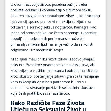
U ovom razdoblju života, posebnu pažnju treba
posvetiti edukaciji i komunikaciji o sigurnom seksu.
Otvoreni razgovori o seksualnom zdravlju, kontracepciji
i prevenciji spolno prenosivih infekcija su ključni za
održavanje zdravog seksualnog života. Kamagra, kao
jedan od proizvoda koji se često spominje u kontekstu
poboljšanja seksualnih performansi, može biti
primamljiv mladim ljudima, ali je važno da se koristi
odgovorno i uz medicinski savjet.
Mladi ljudi imaju priliku razviti zdrav i zadovoljavajući
seksualni život kroz otvorenost za nova iskustva, ali i
kroz svijest o vlastitim granicama i potrebama. Učenje
kroz iskustvo, postavljanje zdravih granica te razvijanje
komunikacijskih vještina s partnerom ključni su
elementi za stvaranje pozitivnih seksualnih iskustava
koja će ih pratiti kroz sve faze života.
Kako Različite Faze Života
Utječu na Seksualni Život u