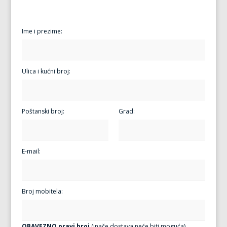
Ime i prezime:
Ulica i kućni broj:
Poštanski broj:
Grad:
E-mail:
Broj mobitela:
OBAVEZNO pravi broj
(inače dostava neće biti moguća)