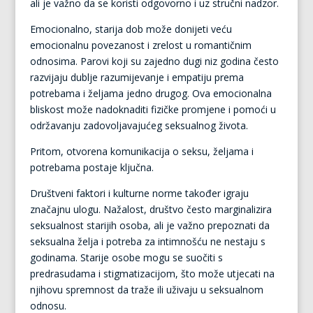
ali je važno da se koristi odgovorno i uz stručni nadzor.
Emocionalno, starija dob može donijeti veću
emocionalnu povezanost i zrelost u romantičnim
odnosima. Parovi koji su zajedno dugi niz godina često
razvijaju dublje razumijevanje i empatiju prema
potrebama i željama jedno drugog. Ova emocionalna
bliskost može nadoknaditi fizičke promjene i pomoći u
održavanju zadovoljavajućeg seksualnog života.
Pritom, otvorena komunikacija o seksu, željama i
potrebama postaje ključna.
Društveni faktori i kulturne norme također igraju
značajnu ulogu. Nažalost, društvo često marginalizira
seksualnost starijih osoba, ali je važno prepoznati da
seksualna želja i potreba za intimnošću ne nestaju s
godinama. Starije osobe mogu se suočiti s
predrasudama i stigmatizacijom, što može utjecati na
njihovu spremnost da traže ili uživaju u seksualnom
odnosu.