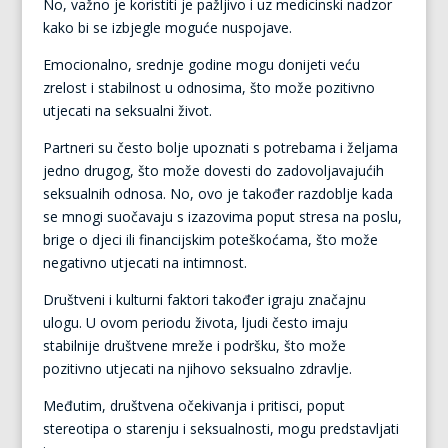
No, važno je koristiti je pažljivo i uz medicinski nadzor
kako bi se izbjegle moguće nuspojave.
Emocionalno, srednje godine mogu donijeti veću
zrelost i stabilnost u odnosima, što može pozitivno
utjecati na seksualni život.
Partneri su često bolje upoznati s potrebama i željama
jedno drugog, što može dovesti do zadovoljavajućih
seksualnih odnosa. No, ovo je također razdoblje kada
se mnogi suočavaju s izazovima poput stresa na poslu,
brige o djeci ili financijskim poteškoćama, što može
negativno utjecati na intimnost.
Društveni i kulturni faktori također igraju značajnu
ulogu. U ovom periodu života, ljudi često imaju
stabilnije društvene mreže i podršku, što može
pozitivno utjecati na njihovo seksualno zdravlje.
Međutim, društvena očekivanja i pritisci, poput
stereotipa o starenju i seksualnosti, mogu predstavljati