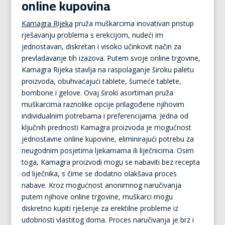
online kupovina
Kamagra Rijeka
pruža muškarcima inovativan pristup
rješavanju problema s erekcijom, nudeći im
jednostavan, diskretan i visoko učinkovit način za
prevladavanje tih izazova. Putem svoje online trgovine,
Kamagra Rijeka stavlja na raspolaganje široku paletu
proizvoda, obuhvaćajući tablete, šumeće tablete,
bombone i gelove. Ovaj široki asortiman pruža
muškarcima raznolike opcije prilagođene njihovim
individualnim potrebama i preferencijama. Jedna od
ključnih prednosti Kamagra proizvoda je mogućnost
jednostavne online kupovine, eliminirajući potrebu za
neugodnim posjetima ljekarnama ili liječnicima. Osim
toga, Kamagra proizvodi mogu se nabaviti bez recepta
od liječnika, s čime se dodatno olakšava proces
nabave. Kroz mogućnost anonimnog naručivanja
putem njihove online trgovine, muškarci mogu
diskretno kupiti rješenje za erektilne probleme iz
udobnosti vlastitog doma. Proces naručivanja je brz i