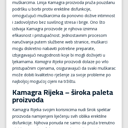
muškarcima. Linija Kamagra proizvoda pruža pouzdanu
podršku u borbi protiv erektilne disfunkcije,
omogućujući muškarcima da ponovno dožive intimnost
i zadovoljstvo bez suvišnog stresa i brige. Ono što
izdvaja Kamagra proizvode je njihova iznimna
efikasnost i pristupačnost. Jednostavnim procesom
naručivanja putem službene web stranice, muškarci
mogu diskretno nabaviti potrebne preparate,
izbjegavajući neugodnosti koje bi mogli doživjeti u
ljekarnama.
Kamagra Rijeka
proizvodi dolaze po vrlo
pristupačnim cijenama, osiguravajući da svaki muškarac
može dobiti kvalitetno rješenje za svoje probleme po
najboljoj mogućoj cijeni na tržištu.
Kamagra Rijeka – široka paleta
proizvoda
Kamagra Rijeka svojim korisnicima nudi širok spektar
proizvoda namijenjeni liječenju svih oblika erektilne
disfunkcije. Njihova ponuda ne samo da pruža trenutno