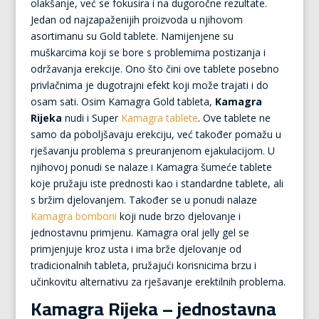
olakšanje, već se fokusira i na dugoročne rezultate.
Jedan od najzapaženijih proizvoda u njihovom
asortimanu su Gold tablete. Namijenjene su
muškarcima koji se bore s problemima postizanja i
održavanja erekcije. Ono što čini ove tablete posebno
privlačnima je dugotrajni efekt koji može trajati i do
osam sati. Osim Kamagra Gold tableta,
Kamagra
Rijeka
nudi i Super
Kamagra tablete
. Ove tablete ne
samo da poboljšavaju erekciju, već također pomažu u
rješavanju problema s preuranjenom ejakulacijom. U
njihovoj ponudi se nalaze i Kamagra šumeće tablete
koje pružaju iste prednosti kao i standardne tablete, ali
s bržim djelovanjem. Također se u ponudi nalaze
Kamagra bomboni
koji nude brzo djelovanje i
jednostavnu primjenu. Kamagra oral jelly gel se
primjenjuje kroz usta i ima brže djelovanje od
tradicionalnih tableta, pružajući korisnicima brzu i
učinkovitu alternativu za rješavanje erektilnih problema.
Kamagra Rijeka – jednostavna