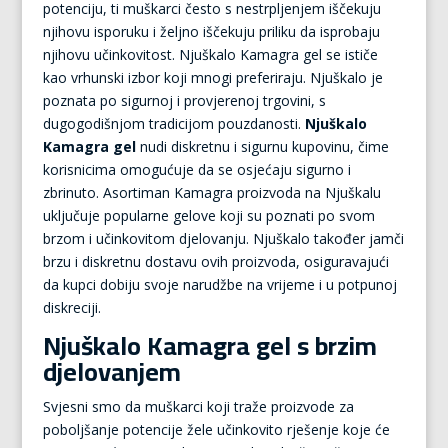
potenciju, ti muškarci često s nestrpljenjem iščekuju
njihovu isporuku i željno iščekuju priliku da isprobaju
njihovu učinkovitost. Njuškalo Kamagra gel se ističe
kao vrhunski izbor koji mnogi preferiraju. Njuškalo je
poznata po sigurnoj i provjerenoj trgovini, s
dugogodišnjom tradicijom pouzdanosti.
Njuškalo
Kamagra gel
nudi diskretnu i sigurnu kupovinu, čime
korisnicima omogućuje da se osjećaju sigurno i
zbrinuto. Asortiman Kamagra proizvoda na Njuškalu
uključuje popularne gelove koji su poznati po svom
brzom i učinkovitom djelovanju. Njuškalo također jamči
brzu i diskretnu dostavu ovih proizvoda, osiguravajući
da kupci dobiju svoje narudžbe na vrijeme i u potpunoj
diskreciji.
Njuškalo Kamagra gel s brzim
djelovanjem
Svjesni smo da muškarci koji traže proizvode za
poboljšanje potencije žele učinkovito rješenje koje će