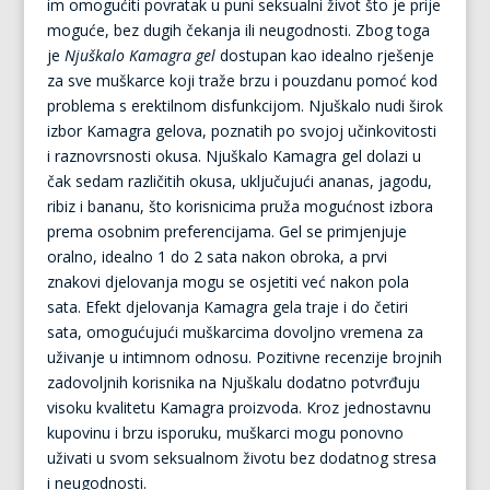
im omogućiti povratak u puni seksualni život što je prije
moguće, bez dugih čekanja ili neugodnosti. Zbog toga
je
Njuškalo Kamagra gel
dostupan kao idealno rješenje
za sve muškarce koji traže brzu i pouzdanu pomoć kod
problema s erektilnom disfunkcijom. Njuškalo nudi širok
izbor Kamagra gelova, poznatih po svojoj učinkovitosti
i raznovrsnosti okusa. Njuškalo Kamagra gel dolazi u
čak sedam različitih okusa, uključujući ananas, jagodu,
ribiz i bananu, što korisnicima pruža mogućnost izbora
prema osobnim preferencijama. Gel se primjenjuje
oralno, idealno 1 do 2 sata nakon obroka, a prvi
znakovi djelovanja mogu se osjetiti već nakon pola
sata. Efekt djelovanja Kamagra gela traje i do četiri
sata, omogućujući muškarcima dovoljno vremena za
uživanje u intimnom odnosu. Pozitivne recenzije brojnih
zadovoljnih korisnika na Njuškalu dodatno potvrđuju
visoku kvalitetu Kamagra proizvoda. Kroz jednostavnu
kupovinu i brzu isporuku, muškarci mogu ponovno
uživati u svom seksualnom životu bez dodatnog stresa
i neugodnosti.