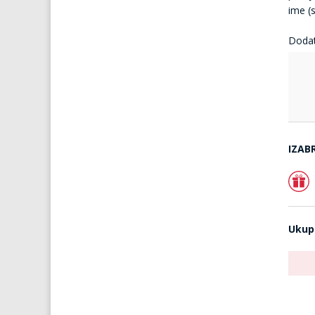
ime (s
Doda
IZAB
Ukup