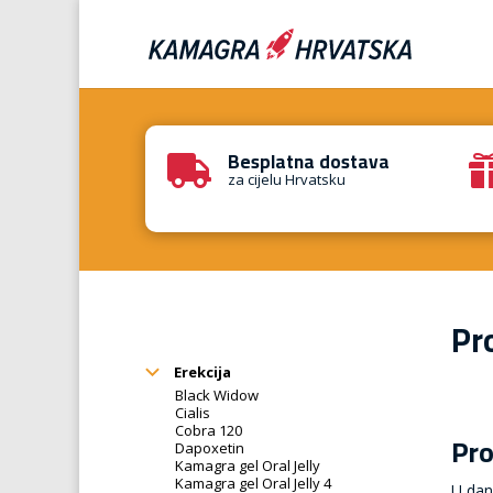
Besplatna dostava

za cijelu Hrvatsku
Pr
Erekcija
Black Widow
Cialis
Cobra 120
Pro
Dapoxetin
Kamagra gel Oral Jelly
Kamagra gel Oral Jelly 4
U dan