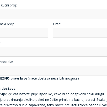
i kućni broj:
nski broj:
Grad:
:
mobitela:
EZNO pravi broj
(inače dostava neće biti moguća)
n dostave
:
vljač će Vas nazvati prije isporuke, kako bi se dogovorili neku drugu
ju preuzimanja ukoliko paket ne želite primiti na kućnoj adresi. Svaka 
jka diskretno duplo zapakirana, tako može preuzeti i treća osoba u Va