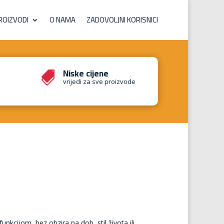
ROIZVODI
O NAMA
ZADOVOLJNI KORISNICI
Niske cijene

vrijedi za sve proizvode
kcijom, bez obzira na dob, stil života ili