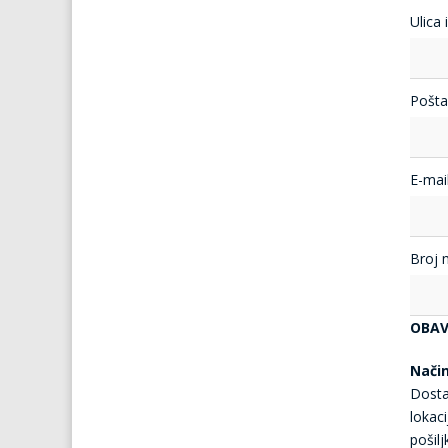
Ulica 
Pošta
E-mail
Broj 
OBAV
Nači
Dosta
lokaci
pošil