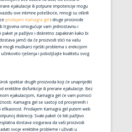
rerane ejakulacije ili potpune impotencije mogu
revaziđu ove intimne poteškoće, mnogi su otkrili
ice
prodajem Kamagra gel
i druge proizvode
web trgovina omogućuje vam jednostavnu i
paket je pažljivo i diskretno zapakiran kako bi
ostava jamči da će proizvodi stići na vašu
e mogli muškarci riješiti problema s erekcijom
učinkovito rješenja i poboljšajte kvalitetu svog
ok spektar drugih proizvoda koji će unaprijediti
d erektilne disfunkcije ili prerane ejakulacije. Bez
njenom ejakulacijom, Kamagra gel će vam pomoći
ućnosti. Kamagra gel se sastoji od provjerenih i
st i efikasnost. Prodajem Kamagra gel putem web
unoj diskreciji. Svaki paket će biti pažljivo
esplatna dostava osigurava da vaši proizvodi
ati svoje erektilne probleme i uživati u