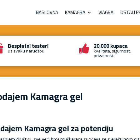
NASLOVNA
KAMAGRA
VIAGRA
OSTALI P
Besplatni testeri
20,000 kupaca


uz svaku narudžbu
kvaliteta, sigurnost,
privatnost
odajem Kamagra gel
dajem Kamagra gel za potenciju
ašnjem društvu, sve veći broj muškaraca suočava se s erektilnom disfun