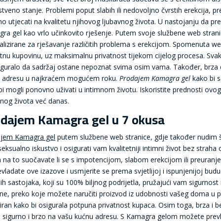
stveno stanje. Problemi poput slabih ili nedovoljno čvrstih erekcija, p
jno utjecati na kvalitetu njihovog ljubavnog života. U nastojanju da p
ra gel kao vrlo učinkovito rješenje. Putem svoje službene web stran
jalizirane za rješavanje različitih problema s erekcijom. Spomenuta 
etnu kupovinu, uz maksimalnu privatnost tijekom cijelog procesa. Svaki 
iguralo da sadržaj ostane nepoznat svima osim vama. Također, brza d
 adresu u najkraćem mogućem roku.
Prodajem Kamagra gel
kako bi s
bi mogli ponovno uživati u intimnom životu. Iskoristite prednosti ovog 
vnog života već danas.
dajem Kamagra gel u 7 okusa
jem Kamagra gel
putem službene web stranice, gdje također nudim šir
eksualno iskustvo i osigurati vam kvalitetniji intimni život bez straha o
a na to suočavate li se s impotencijom, slabom erekcijom ili preura
evladate ove izazove i usmjerite se prema svjetlijoj i ispunjenijoj bud
nih sastojaka, koji su 100% biljnog podrijetla, pružajući vam sigurno
ine, preko koje možete naručiti proizvod iz udobnosti vašeg doma u potp
iran kako bi osigurala potpuna privatnost kupaca. Osim toga, brza i b
u sigurno i brzo na vašu kućnu adresu. S Kamagra gelom možete prevlad