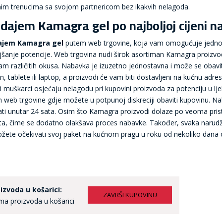
nim trenucima sa svojom partnericom bez ikakvih nelagoda.
dajem Kamagra gel po najboljoj cijeni na
ajem Kamagra gel
putem web trgovine, koja vam omogućuje jednost
jšanje potencije. Web trgovina nudi širok asortiman Kamagra proizvod
am različitih okusa. Nabavka je izuzetno jednostavna i može se obavit
on, tablete ili laptop, a proizvodi će vam biti dostavljeni na kućnu ad
 muškarci osjećaju nelagodu pri kupovini proizvoda za potenciju u lj
 web trgovine gdje možete u potpunoj diskreciji obaviti kupovinu. Na
lati unutar 24 sata. Osim što Kamagra proizvodi dolaze po veoma pri
ta, čime se dodatno olakšava proces nabavke. Također, svaka narudžb
žete očekivati svoj paket na kućnom pragu u roku od nekoliko dana 
izvoda u košarici:
a proizvoda u košarici