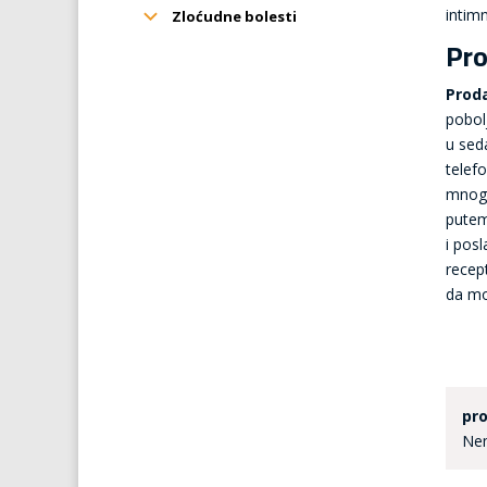
intim
Zloćudne bolesti
Pro
Prod
pobol
u sed
telef
mnogi
putem
i pos
recep
da mo
pro
Nem