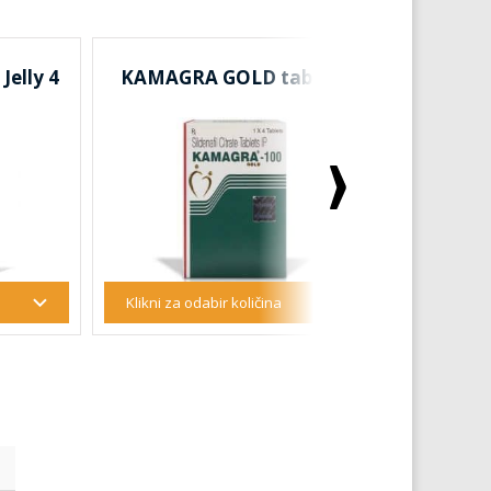
elly 4
KAMAGRA GOLD tablete
SUPER 