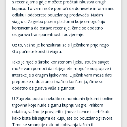
s recenzijama gdje možete pročitati iskustva drugih
kupaca. To vam može pomoći da donesete informiranu
odluku i odaberete pouzdanog prodavača. Nudim
viagru u Zagrebu putem platformi koje omogućuju
korisnicima da ostave recenzije, čime se dodatno
osigurava transparentnost i povjerenje.
Uz to, važno je konzultirati se s liječnikom prije nego
što počnete koristiti viagru.
Iako je riječ o široko korištenom lijeku, stručni savjet
može vam pomoći da izbjegnete moguće nuspojave i
interakcije s drugim lijekovima. Liječnik vam može dati
preporuke o doziranju i načinu korištenja, čime se
dodatno osigurava vaša sigurnost.
U Zagrebu postoji nekoliko renomiranih ljekarni i online
trgovina koje nude sigurnu kupnju viagre. Prilikom
odabira, važno je provjeriti njihove licence i certifikate
kako biste bili sigurni da kupujete od pouzdanog izvora.
Time se smanjuje rizik od dobivanja lažnih ili