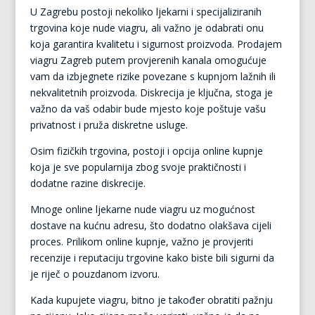
U Zagrebu postoji nekoliko ljekarni i specijaliziranih
trgovina koje nude viagru, ali važno je odabrati onu
koja garantira kvalitetu i sigurnost proizvoda. Prodajem
viagru Zagreb putem provjerenih kanala omogućuje
vam da izbjegnete rizike povezane s kupnjom lažnih ili
nekvalitetnih proizvoda. Diskrecija je ključna, stoga je
važno da vaš odabir bude mjesto koje poštuje vašu
privatnost i pruža diskretne usluge.
Osim fizičkih trgovina, postoji i opcija online kupnje
koja je sve popularnija zbog svoje praktičnosti i
dodatne razine diskrecije.
Mnoge online ljekarne nude viagru uz mogućnost
dostave na kućnu adresu, što dodatno olakšava cijeli
proces. Prilikom online kupnje, važno je provjeriti
recenzije i reputaciju trgovine kako biste bili sigurni da
je riječ o pouzdanom izvoru.
Kada kupujete viagru, bitno je također obratiti pažnju