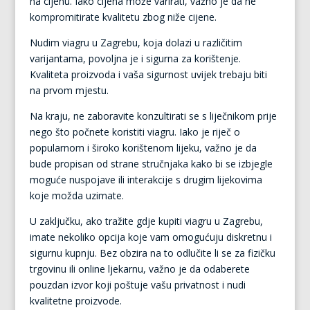
na cijenu. Iako cijena može varirati, važno je da ne
kompromitirate kvalitetu zbog niže cijene.
Nudim viagru u Zagrebu, koja dolazi u različitim
varijantama, povoljna je i sigurna za korištenje.
Kvaliteta proizvoda i vaša sigurnost uvijek trebaju biti
na prvom mjestu.
Na kraju, ne zaboravite konzultirati se s liječnikom prije
nego što počnete koristiti viagru. Iako je riječ o
popularnom i široko korištenom lijeku, važno je da
bude propisan od strane stručnjaka kako bi se izbjegle
moguće nuspojave ili interakcije s drugim lijekovima
koje možda uzimate.
U zaključku, ako tražite gdje kupiti viagru u Zagrebu,
imate nekoliko opcija koje vam omogućuju diskretnu i
sigurnu kupnju. Bez obzira na to odlučite li se za fizičku
trgovinu ili online ljekarnu, važno je da odaberete
pouzdan izvor koji poštuje vašu privatnost i nudi
kvalitetne proizvode.