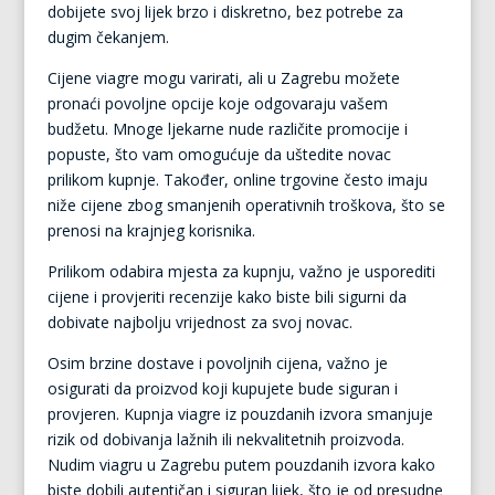
dobijete svoj lijek brzo i diskretno, bez potrebe za
dugim čekanjem.
Cijene viagre mogu varirati, ali u Zagrebu možete
pronaći povoljne opcije koje odgovaraju vašem
budžetu. Mnoge ljekarne nude različite promocije i
popuste, što vam omogućuje da uštedite novac
prilikom kupnje. Također, online trgovine često imaju
niže cijene zbog smanjenih operativnih troškova, što se
prenosi na krajnjeg korisnika.
Prilikom odabira mjesta za kupnju, važno je usporediti
cijene i provjeriti recenzije kako biste bili sigurni da
dobivate najbolju vrijednost za svoj novac.
Osim brzine dostave i povoljnih cijena, važno je
osigurati da proizvod koji kupujete bude siguran i
provjeren. Kupnja viagre iz pouzdanih izvora smanjuje
rizik od dobivanja lažnih ili nekvalitetnih proizvoda.
Nudim viagru u Zagrebu putem pouzdanih izvora kako
biste dobili autentičan i siguran lijek, što je od presudne